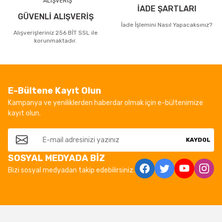
İADE ŞARTLARI
GÜVENLİ ALIŞVERİŞ
İade İşlemini Nasıl Yapacaksınız?
Alışverişleriniz 256 BİT SSL ile
korunmaktadır.
E-Bültene Kayıt Olun
Kampanya ve yeniliklerden haberdar olmak için e-bültenimize
kayıt olun.
KAYDOL
SOSYAL MEDYADA BİZ
Bizi sosyal medyadan takip edebilirsiniz.