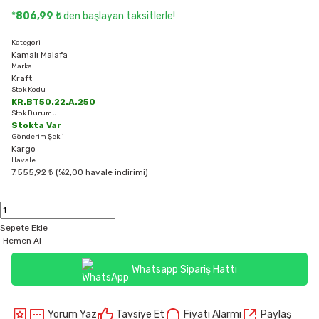
*
806,99 ₺
den başlayan taksitlerle!
Kategori
Kamalı Malafa
Marka
Kraft
Stok Kodu
KR.BT50.22.A.250
Stok Durumu
Stokta Var
Gönderim Şekli
Kargo
Havale
7.555,92 ₺ (%2,00 havale indirimi)
Sepete Ekle
Hemen Al
Whatsapp Sipariş Hattı
Yorum Yaz
Tavsiye Et
Fiyatı Alarmı
Paylaş