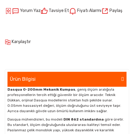
Yorum Yaz
Tavsiye Et
Fiyatı Alarmı
Paylaş
Karşılaştır
Ürün Bilgisi
Dasqua 0-200mm Mekanik Kumpas
, geniş ölçüm aralığıyla
profesyonellerin tercih ettiği güvenilir bir ölçüm aracıdır. Teknik
Dükkan, orijinal Dasqua modellerini stoktan hızlı şekilde sunar.
0.05mm hassasiyet değeri, ölçüm doğruluğunu üst seviyeye taşır.
Ayrıca dayanıklı gövde uzun ömürlü kullanım imkânı sağlar.
Dasqua mühendisleri, bu modeli
DIN 862 standardına
göre üretir.
Bu standart, ölçüm doğruluğunda uluslararası kaliteyi temsil eder.
Paslanmaz çelik monoblok yapı, yüksek dayanıklılık ve kararlılık