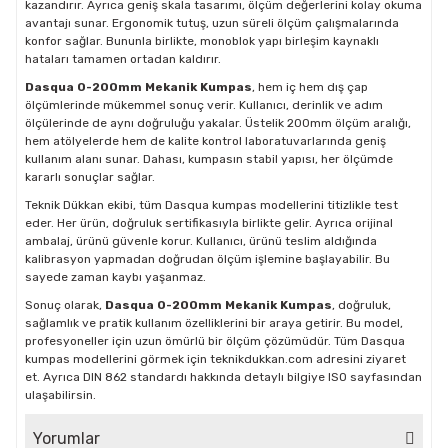
kazandırır. Ayrıca geniş skala tasarımı, ölçüm değerlerini kolay okuma
avantajı sunar. Ergonomik tutuş, uzun süreli ölçüm çalışmalarında
konfor sağlar. Bununla birlikte, monoblok yapı birleşim kaynaklı
hataları tamamen ortadan kaldırır.
Dasqua 0-200mm Mekanik Kumpas
, hem iç hem dış çap
ölçümlerinde mükemmel sonuç verir. Kullanıcı, derinlik ve adım
ölçülerinde de aynı doğruluğu yakalar. Üstelik 200mm ölçüm aralığı,
hem atölyelerde hem de kalite kontrol laboratuvarlarında geniş
kullanım alanı sunar. Dahası, kumpasın stabil yapısı, her ölçümde
kararlı sonuçlar sağlar.
Teknik Dükkan ekibi, tüm Dasqua kumpas modellerini titizlikle test
eder. Her ürün, doğruluk sertifikasıyla birlikte gelir. Ayrıca orijinal
ambalaj, ürünü güvenle korur. Kullanıcı, ürünü teslim aldığında
kalibrasyon yapmadan doğrudan ölçüm işlemine başlayabilir. Bu
sayede zaman kaybı yaşanmaz.
Sonuç olarak,
Dasqua 0-200mm Mekanik Kumpas
, doğruluk,
sağlamlık ve pratik kullanım özelliklerini bir araya getirir. Bu model,
profesyoneller için uzun ömürlü bir ölçüm çözümüdür. Tüm Dasqua
kumpas modellerini görmek için
teknikdukkan.com
adresini ziyaret
et. Ayrıca DIN 862 standardı hakkında detaylı bilgiye
ISO sayfasından
ulaşabilirsin.
Yorumlar