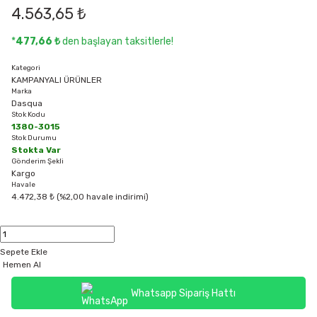
4.563,65 ₺
*
477,66 ₺
den başlayan taksitlerle!
Kategori
KAMPANYALI ÜRÜNLER
Marka
Dasqua
Stok Kodu
1380-3015
Stok Durumu
Stokta Var
Gönderim Şekli
Kargo
Havale
4.472,38 ₺ (%2,00 havale indirimi)
Sepete Ekle
Hemen Al
Whatsapp Sipariş Hattı