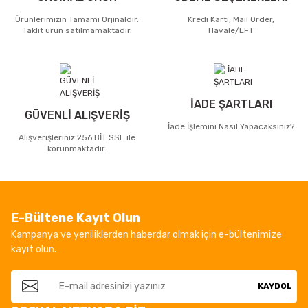
Ürünlerimizin Tamamı Orjinaldir.
Kredi Kartı, Mail Order,
Taklit ürün satılmamaktadır.
Havale/EFT
İADE ŞARTLARI
GÜVENLİ ALIŞVERİŞ
İade İşlemini Nasıl Yapacaksınız?
Alışverişleriniz 256 BİT SSL ile
korunmaktadır.
E-Bültene Kayıt Olun
Kampanya ve yeniliklerden haberdar olmak için e-bültenimize
kayıt olun.
KAYDOL