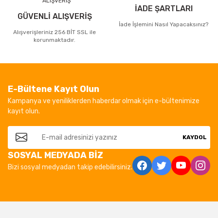
İADE ŞARTLARI
GÜVENLİ ALIŞVERİŞ
İade İşlemini Nasıl Yapacaksınız?
Alışverişleriniz 256 BİT SSL ile
korunmaktadır.
E-Bültene Kayıt Olun
Kampanya ve yeniliklerden haberdar olmak için e-bültenimize
kayıt olun.
KAYDOL
SOSYAL MEDYADA BİZ
Bizi sosyal medyadan takip edebilirsiniz.