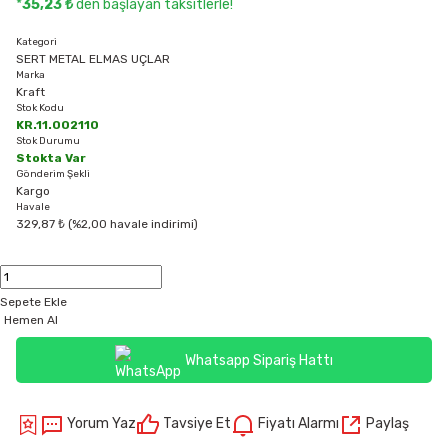
*
35,23 ₺
den başlayan taksitlerle!
Kategori
SERT METAL ELMAS UÇLAR
Marka
Kraft
Stok Kodu
KR.11.002110
Stok Durumu
Stokta Var
Gönderim Şekli
Kargo
Havale
329,87 ₺ (%2,00 havale indirimi)
Sepete Ekle
Hemen Al
Whatsapp Sipariş Hattı
Yorum Yaz
Tavsiye Et
Fiyatı Alarmı
Paylaş