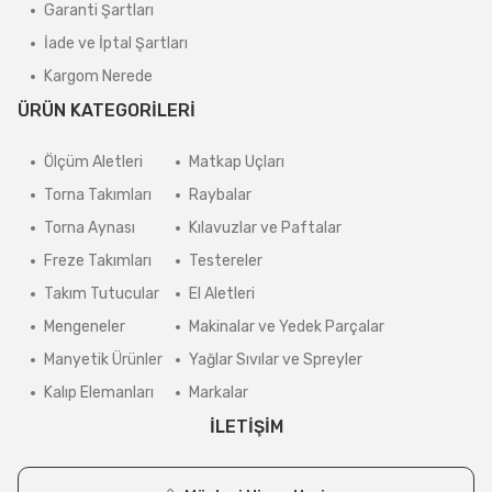
Garanti Şartları
İade ve İptal Şartları
Kargom Nerede
ÜRÜN KATEGORİLERİ
Ölçüm Aletleri
Matkap Uçları
Torna Takımları
Raybalar
Torna Aynası
Kılavuzlar ve Paftalar
Freze Takımları
Testereler
Takım Tutucular
El Aletleri
Mengeneler
Makinalar ve Yedek Parçalar
Manyetik Ürünler
Yağlar Sıvılar ve Spreyler
Kalıp Elemanları
Markalar
İLETİŞİM