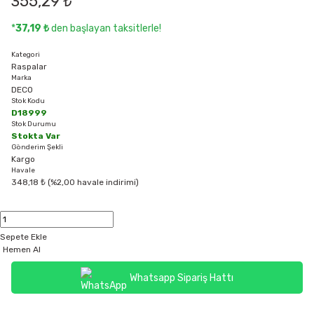
355,29 ₺
*
37,19 ₺
den başlayan taksitlerle!
Kategori
Raspalar
Marka
DECO
Stok Kodu
D18999
Stok Durumu
Stokta Var
Gönderim Şekli
Kargo
Havale
348,18 ₺ (%2,00 havale indirimi)
Sepete Ekle
Hemen Al
Whatsapp Sipariş Hattı