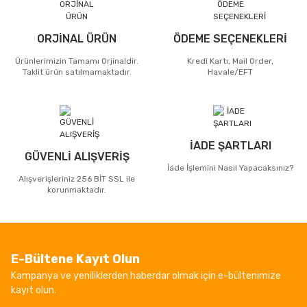
ORJİNAL ÜRÜN
ÖDEME SEÇENEKLERİ
Ürünlerimizin Tamamı Orjinaldir.
Kredi Kartı, Mail Order,
Taklit ürün satılmamaktadır.
Havale/EFT
İADE ŞARTLARI
GÜVENLİ ALIŞVERİŞ
İade İşlemini Nasıl Yapacaksınız?
Alışverişleriniz 256 BİT SSL ile
korunmaktadır.
E-Bültene Kayıt Olun
Kampanya ve yeniliklerden haberdar olmak için e-bültenimize
kayıt olun.