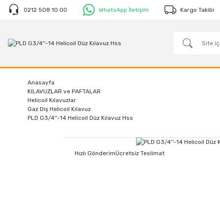
0212 508 10 00
WhatsApp İletişim
Kargo Takibi
Anasayfa
KILAVUZLAR ve PAFTALAR
Helicoil Kılavuzlar
Gaz Diş Helicoil Kılavuz
PLD G3/4''-14 Helicoil Düz Kılavuz Hss
Hızlı Gönderim
Ücretsiz Teslimat