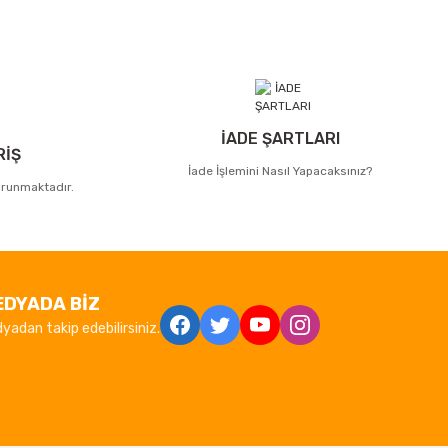
İADE ŞARTLARI
RİŞ
İade İşlemini Nasıl Yapacaksınız?
korunmaktadır.
EDYADA BİZ
yadan takip edebilirsiniz.