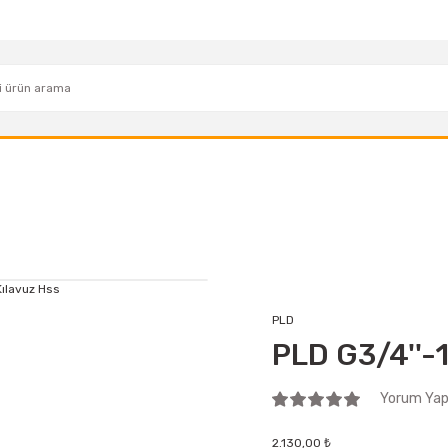
PLD
PLD G3/4''-1
Yorum Yap 
2.130,00 ₺