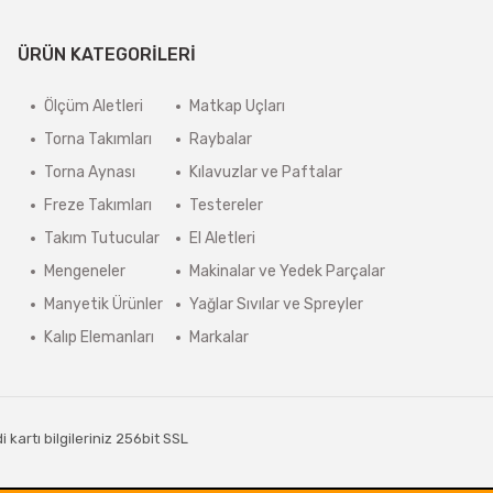
ÜRÜN KATEGORİLERİ
Ölçüm Aletleri
Matkap Uçları
Torna Takımları
Raybalar
Torna Aynası
Kılavuzlar ve Paftalar
Freze Takımları
Testereler
Takım Tutucular
El Aletleri
Mengeneler
Makinalar ve Yedek Parçalar
Manyetik Ürünler
Yağlar Sıvılar ve Spreyler
Kalıp Elemanları
Markalar
kartı bilgileriniz 256bit SSL