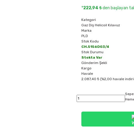
*
222,94 ₺
den başlayan tak
Kategori
Gaz Diş Helicoil Kılavuz
Marka
PLD
Stok Kodu
CH.5156DG3/4
Stok Durumu
Stokta Var
Gönderim Şekli
Kargo
Havale
2.087,40 ₺ (%2,00 havale indiri
Sepe
Heme