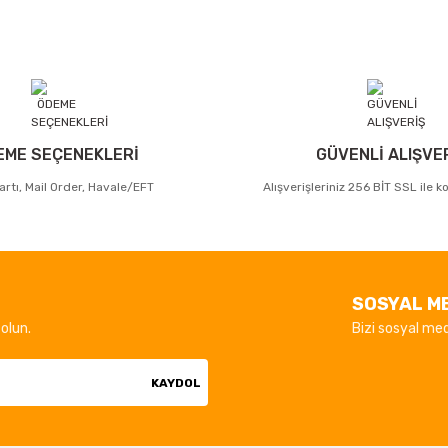
EME SEÇENEKLERİ
GÜVENLİ ALIŞVE
artı, Mail Order, Havale/EFT
Alışverişleriniz 256 BİT SSL ile 
SOSYAL M
olun.
Bizi sosyal med
KAYDOL