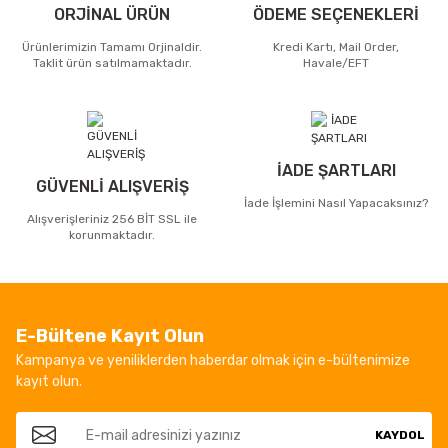
ORJİNAL ÜRÜN
ÖDEME SEÇENEKLERİ
Ürünlerimizin Tamamı Orjinaldir.
Kredi Kartı, Mail Order,
Taklit ürün satılmamaktadır.
Havale/EFT
İADE ŞARTLARI
GÜVENLİ ALIŞVERİŞ
İade İşlemini Nasıl Yapacaksınız?
Alışverişleriniz 256 BİT SSL ile
korunmaktadır.
E-Bültene Kayıt Olun
Kampanya ve yeniliklerden haberdar olmak için e-bültenimize
kayıt olun.
KAYDOL