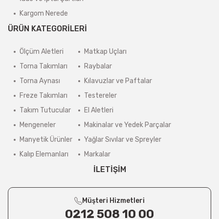
Kargom Nerede
ÜRÜN KATEGORİLERİ
Ölçüm Aletleri
Matkap Uçları
Torna Takımları
Raybalar
Torna Aynası
Kılavuzlar ve Paftalar
Freze Takımları
Testereler
Takım Tutucular
El Aletleri
Mengeneler
Makinalar ve Yedek Parçalar
Manyetik Ürünler
Yağlar Sıvılar ve Spreyler
Kalıp Elemanları
Markalar
İLETİŞİM
Müşteri Hizmetleri
0212 508 10 00