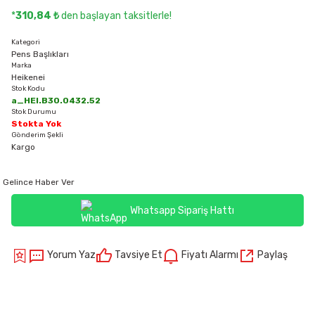
*
310,84 ₺
den başlayan taksitlerle!
Kategori
Pens Başlıkları
Marka
Heikenei
Stok Kodu
a_HEI.B30.0432.52
Stok Durumu
Stokta Yok
Gönderim Şekli
Kargo
Gelince Haber Ver
Whatsapp Sipariş Hattı
Yorum Yaz
Tavsiye Et
Fiyatı Alarmı
Paylaş