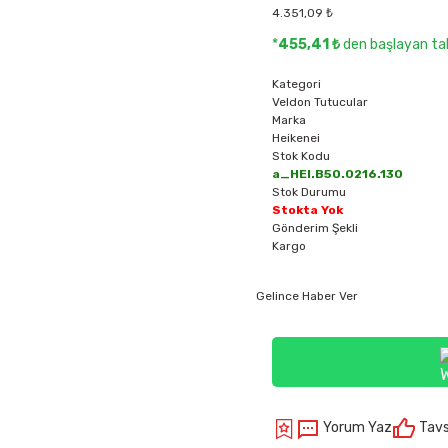
4.351,09 ₺
*
455,41 ₺
den başlayan tak
Kategori
Veldon Tutucular
Marka
Heikenei
Stok Kodu
a_HEI.B50.0216.130
Stok Durumu
Stokta Yok
Gönderim Şekli
Kargo
Gelince Haber Ver
Yorum Yaz
Tavs