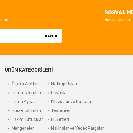
SOSYAL M
olun.
Bizi sosyal med
KAYDOL
ÜRÜN KATEGORİLERİ
Ölçüm Aletleri
Matkap Uçları
Torna Takımları
Raybalar
Torna Aynası
Kılavuzlar ve Paftalar
Freze Takımları
Testereler
Takım Tutucular
El Aletleri
Mengeneler
Makinalar ve Yedek Parçalar