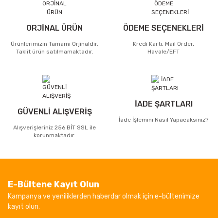
ORJİNAL ÜRÜN
ÖDEME SEÇENEKLERİ
Ürünlerimizin Tamamı Orjinaldir.
Kredi Kartı, Mail Order,
Taklit ürün satılmamaktadır.
Havale/EFT
İADE ŞARTLARI
GÜVENLİ ALIŞVERİŞ
İade İşlemini Nasıl Yapacaksınız?
Alışverişleriniz 256 BİT SSL ile
korunmaktadır.
E-Bültene Kayıt Olun
Kampanya ve yeniliklerden haberdar olmak için e-bültenimize
kayıt olun.