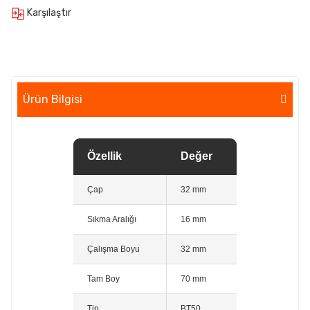
Karşılaştır
Ürün Bilgisi
Özellik
Değer
Çap
32 mm
Sıkma Aralığı
16 mm
Çalışma Boyu
32 mm
Tam Boy
70 mm
Tip
BT50