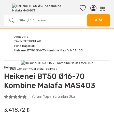
ARA
Anasayfa
TAKIM TUTUCULAR
Pens Başlıkları
Heikenei BT50 Ø16-70 Kombine Malafa MAS403
Heikenei
Hızlı Gönderim
Ücretsiz Teslimat
Heikenei BT50 Ø16-70
Kombine Malafa MAS403
Yorum Yap / Yorumları Oku
3.418,72 ₺