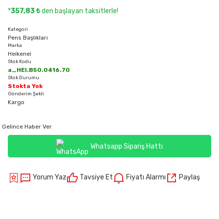
*
357,83 ₺
den başlayan taksitlerle!
Kategori
Pens Başlıkları
Marka
Heikenei
Stok Kodu
a_HEI.B50.0416.70
Stok Durumu
Stokta Yok
Gönderim Şekli
Kargo
Gelince Haber Ver
Whatsapp Sipariş Hattı
Yorum Yaz
Tavsiye Et
Fiyatı Alarmı
Paylaş