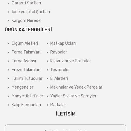
Garanti Şartları
İade ve İptal Şartları
Kargom Nerede
ÜRÜN KATEGORİLERİ
Ölçüm Aletleri
Matkap Uçları
Torna Takımları
Raybalar
Torna Aynası
Kılavuzlar ve Paftalar
Freze Takımları
Testereler
Takım Tutucular
El Aletleri
Mengeneler
Makinalar ve Yedek Parçalar
Manyetik Ürünler
Yağlar Sıvılar ve Spreyler
Kalıp Elemanları
Markalar
İLETİŞİM