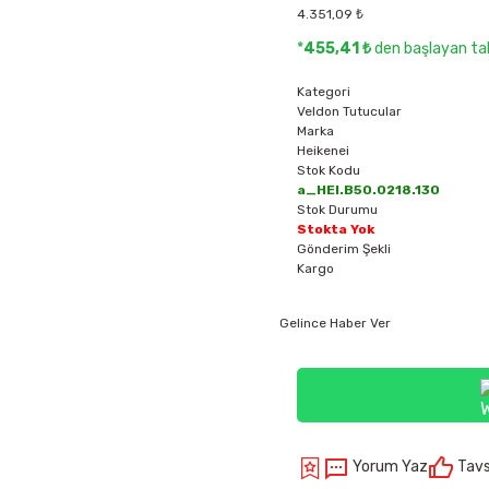
4.351,09 ₺
*
455,41 ₺
den başlayan tak
Kategori
Veldon Tutucular
Marka
Heikenei
Stok Kodu
a_HEI.B50.0218.130
Stok Durumu
Stokta Yok
Gönderim Şekli
Kargo
Gelince Haber Ver
Yorum Yaz
Tavs