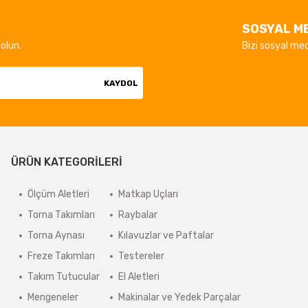
SOSYAL M
olun.
Bizi sosyal med
KAYDOL
ÜRÜN KATEGORİLERİ
Ölçüm Aletleri
Matkap Uçları
Torna Takımları
Raybalar
Torna Aynası
Kılavuzlar ve Paftalar
Freze Takımları
Testereler
Takım Tutucular
El Aletleri
Mengeneler
Makinalar ve Yedek Parçalar