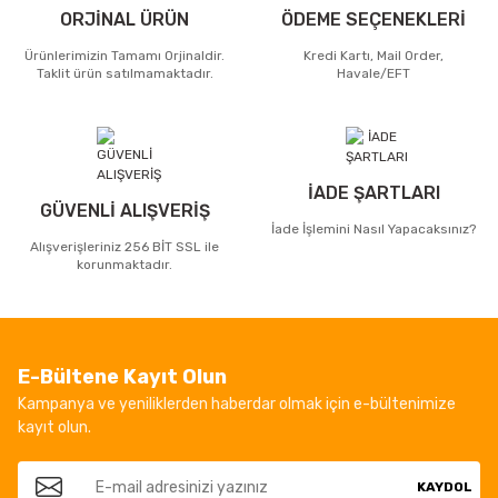
ORJİNAL ÜRÜN
ÖDEME SEÇENEKLERİ
Ürünlerimizin Tamamı Orjinaldir.
Kredi Kartı, Mail Order,
Taklit ürün satılmamaktadır.
Havale/EFT
İADE ŞARTLARI
GÜVENLİ ALIŞVERİŞ
İade İşlemini Nasıl Yapacaksınız?
Alışverişleriniz 256 BİT SSL ile
korunmaktadır.
E-Bültene Kayıt Olun
Kampanya ve yeniliklerden haberdar olmak için e-bültenimize
kayıt olun.
KAYDOL