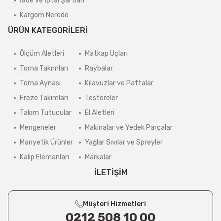
İade ve İptal Şartları
Kargom Nerede
ÜRÜN KATEGORİLERİ
Ölçüm Aletleri
Matkap Uçları
Torna Takımları
Raybalar
Torna Aynası
Kılavuzlar ve Paftalar
Freze Takımları
Testereler
Takım Tutucular
El Aletleri
Mengeneler
Makinalar ve Yedek Parçalar
Manyetik Ürünler
Yağlar Sıvılar ve Spreyler
Kalıp Elemanları
Markalar
İLETİŞİM
Müşteri Hizmetleri
0212 508 10 00