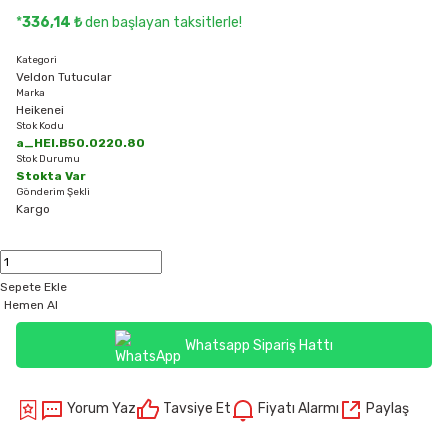
*
336,14 ₺
den başlayan taksitlerle!
Kategori
Veldon Tutucular
Marka
Heikenei
Stok Kodu
a_HEI.B50.0220.80
Stok Durumu
Stokta Var
Gönderim Şekli
Kargo
Sepete Ekle
Hemen Al
Whatsapp Sipariş Hattı
Yorum Yaz
Tavsiye Et
Fiyatı Alarmı
Paylaş