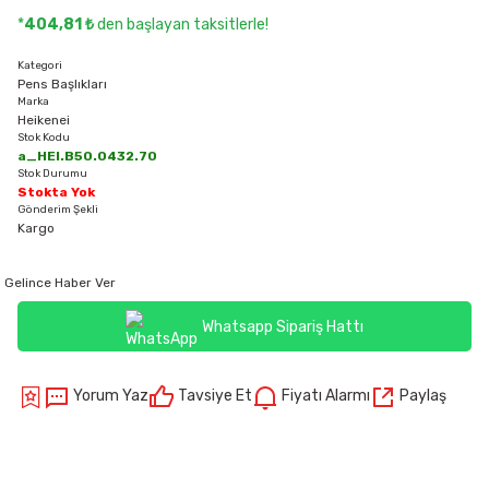
*
404,81 ₺
den başlayan taksitlerle!
Kategori
Pens Başlıkları
Marka
Heikenei
Stok Kodu
a_HEI.B50.0432.70
Stok Durumu
Stokta Yok
Gönderim Şekli
Kargo
Gelince Haber Ver
Whatsapp Sipariş Hattı
Yorum Yaz
Tavsiye Et
Fiyatı Alarmı
Paylaş