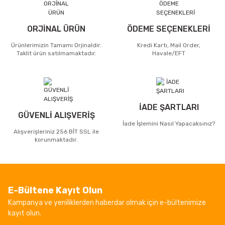
ORJİNAL ÜRÜN
ÖDEME SEÇENEKLERİ
Ürünlerimizin Tamamı Orjinaldir.
Kredi Kartı, Mail Order,
Taklit ürün satılmamaktadır.
Havale/EFT
İADE ŞARTLARI
GÜVENLİ ALIŞVERİŞ
İade İşlemini Nasıl Yapacaksınız?
Alışverişleriniz 256 BİT SSL ile
korunmaktadır.
E-Bültene Kayıt Olun
Kampanya ve yeniliklerden haberdar olmak için e-bültenimize
kayıt olun.