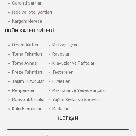
Garanti Şartları
İade ve İptal Şartları
Kargom Nerede
ÜRÜN KATEGORİLERİ
Ölçüm Aletleri
Matkap Uçları
Torna Takımları
Raybalar
Torna Aynası
Kılavuzlar ve Paftalar
Freze Takımları
Testereler
Takım Tutucular
El Aletleri
Mengeneler
Makinalar ve Yedek Parçalar
Manyetik Ürünler
Yağlar Sıvılar ve Spreyler
Kalıp Elemanları
Markalar
İLETİŞİM