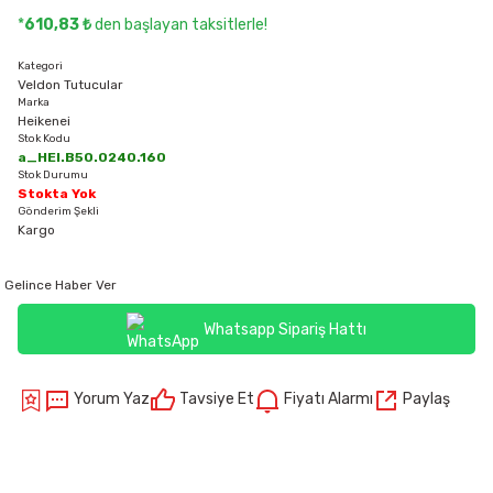
*
610,83 ₺
den başlayan taksitlerle!
Kategori
Veldon Tutucular
Marka
Heikenei
Stok Kodu
a_HEI.B50.0240.160
Stok Durumu
Stokta Yok
Gönderim Şekli
Kargo
Gelince Haber Ver
Whatsapp Sipariş Hattı
Yorum Yaz
Tavsiye Et
Fiyatı Alarmı
Paylaş