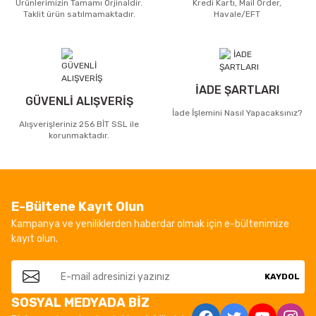
Ürünlerimizin Tamamı Orjinaldir.
Kredi Kartı, Mail Order,
Taklit ürün satılmamaktadır.
Havale/EFT
İADE ŞARTLARI
GÜVENLİ ALIŞVERİŞ
İade İşlemini Nasıl Yapacaksınız?
Alışverişleriniz 256 BİT SSL ile
korunmaktadır.
E-Bültene Kayıt Olun
Kampanya ve yeniliklerden haberdar olmak için e-bültenimize
kayıt olun.
KAYDOL
SOSYAL MEDYADA BİZ