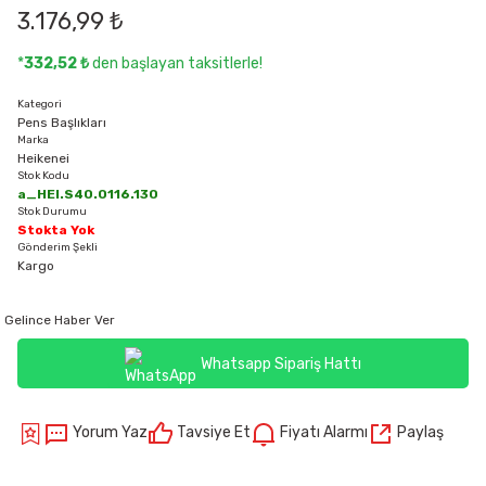
3.176,99 ₺
*
332,52 ₺
den başlayan taksitlerle!
Kategori
Pens Başlıkları
Marka
Heikenei
Stok Kodu
a_HEI.S40.0116.130
Stok Durumu
Stokta Yok
Gönderim Şekli
Kargo
Gelince Haber Ver
Whatsapp Sipariş Hattı
Yorum Yaz
Tavsiye Et
Fiyatı Alarmı
Paylaş