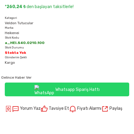
*
260,24 ₺
den başlayan taksitlerle!
Kategori
Veldon Tutucular
Marka
Heikenei
Stok Kodu
a_HEI.S40.0210.100
Stok Durumu
Stokta Yok
Gönderim Şekli
Kargo
Gelince Haber Ver
Whatsapp Sipariş Hattı
Yorum Yaz
Tavsiye Et
Fiyatı Alarmı
Paylaş