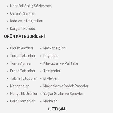
Mesafeli Satış Sözleşmesi
Garanti Şartları
İade ve İptal Şartları
Kargom Nerede
ÜRÜN KATEGORİLERİ
Ölçüm Aletleri
Matkap Uçları
Torna Takımları
Raybalar
Torna Aynası
Kılavuzlar ve Paftalar
Freze Takımları
Testereler
Takım Tutucular
El Aletleri
Mengeneler
Makinalar ve Yedek Parçalar
Manyetik Ürünler
Yağlar Sıvılar ve Spreyler
Kalıp Elemanları
Markalar
İLETİŞİM