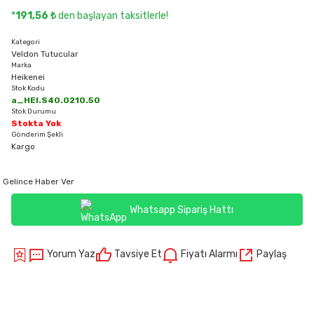
*
191,56 ₺
den başlayan taksitlerle!
Kategori
Veldon Tutucular
Marka
Heikenei
Stok Kodu
a_HEI.S40.0210.50
Stok Durumu
Stokta Yok
Gönderim Şekli
Kargo
Gelince Haber Ver
Whatsapp Sipariş Hattı
Yorum Yaz
Tavsiye Et
Fiyatı Alarmı
Paylaş