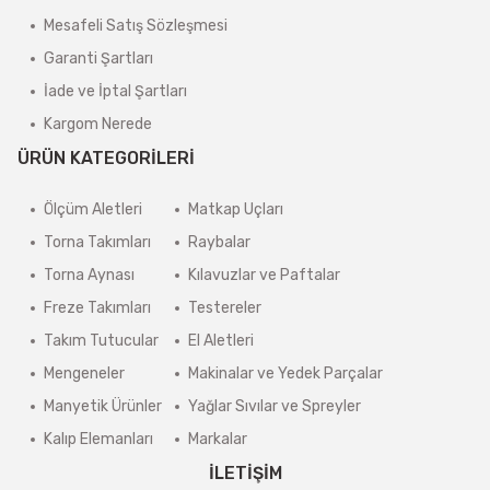
Mesafeli Satış Sözleşmesi
Garanti Şartları
İade ve İptal Şartları
Kargom Nerede
ÜRÜN KATEGORİLERİ
Ölçüm Aletleri
Matkap Uçları
Torna Takımları
Raybalar
Torna Aynası
Kılavuzlar ve Paftalar
Freze Takımları
Testereler
Takım Tutucular
El Aletleri
Mengeneler
Makinalar ve Yedek Parçalar
Manyetik Ürünler
Yağlar Sıvılar ve Spreyler
Kalıp Elemanları
Markalar
İLETİŞİM