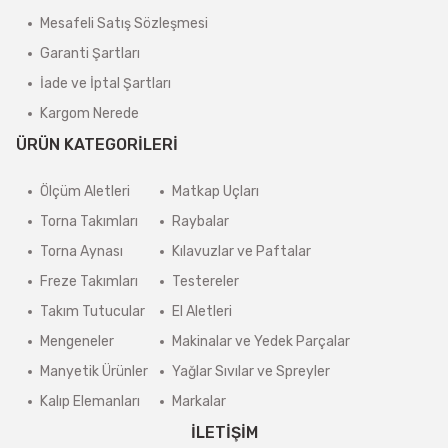
Mesafeli Satış Sözleşmesi
Garanti Şartları
İade ve İptal Şartları
Kargom Nerede
ÜRÜN KATEGORİLERİ
Ölçüm Aletleri
Matkap Uçları
Torna Takımları
Raybalar
Torna Aynası
Kılavuzlar ve Paftalar
Freze Takımları
Testereler
Takım Tutucular
El Aletleri
Mengeneler
Makinalar ve Yedek Parçalar
Manyetik Ürünler
Yağlar Sıvılar ve Spreyler
Kalıp Elemanları
Markalar
İLETİŞİM