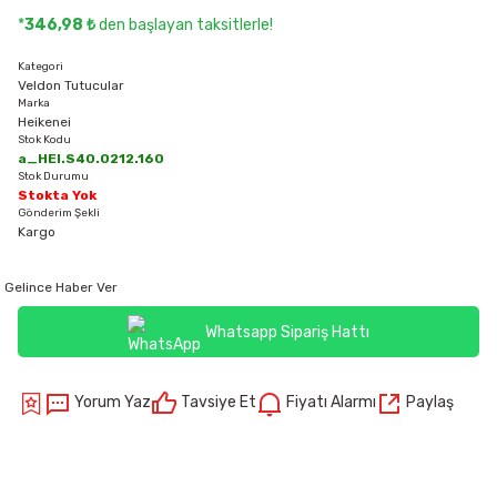
*
346,98 ₺
den başlayan taksitlerle!
Kategori
Veldon Tutucular
Marka
Heikenei
Stok Kodu
a_HEI.S40.0212.160
Stok Durumu
Stokta Yok
Gönderim Şekli
Kargo
Gelince Haber Ver
Whatsapp Sipariş Hattı
Yorum Yaz
Tavsiye Et
Fiyatı Alarmı
Paylaş