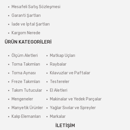
Mesafeli Satış Sözleşmesi
Garanti Şartları
İade ve İptal Şartları
Kargom Nerede
ÜRÜN KATEGORİLERİ
Ölçüm Aletleri
Matkap Uçları
Torna Takımları
Raybalar
Torna Aynası
Kılavuzlar ve Paftalar
Freze Takımları
Testereler
Takım Tutucular
El Aletleri
Mengeneler
Makinalar ve Yedek Parçalar
Manyetik Ürünler
Yağlar Sıvılar ve Spreyler
Kalıp Elemanları
Markalar
İLETİŞİM