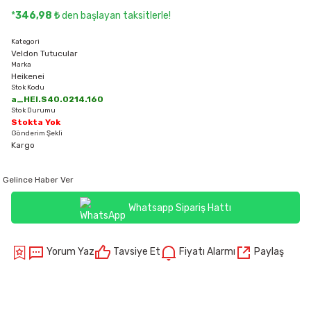
*
346,98 ₺
den başlayan taksitlerle!
Kategori
Veldon Tutucular
Marka
Heikenei
Stok Kodu
a_HEI.S40.0214.160
Stok Durumu
Stokta Yok
Gönderim Şekli
Kargo
Gelince Haber Ver
Whatsapp Sipariş Hattı
Yorum Yaz
Tavsiye Et
Fiyatı Alarmı
Paylaş