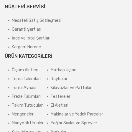
MÜŞTERİ SERVİSİ
Mesafeli Satış Sözleşmesi
Garanti Şartları
İade ve İptal Şartları
Kargom Nerede
ÜRÜN KATEGORİLERİ
Ölçüm Aletleri
Matkap Uçları
Torna Takımları
Raybalar
Torna Aynası
Kılavuzlar ve Paftalar
Freze Takımları
Testereler
Takım Tutucular
El Aletleri
Mengeneler
Makinalar ve Yedek Parçalar
Manyetik Ürünler
Yağlar Sıvılar ve Spreyler
Kalıp Elemanları
Markalar