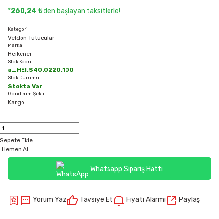
*
260,24 ₺
den başlayan taksitlerle!
Kategori
Veldon Tutucular
Marka
Heikenei
Stok Kodu
a_HEI.S40.0220.100
Stok Durumu
Stokta Var
Gönderim Şekli
Kargo
Sepete Ekle
Hemen Al
Whatsapp Sipariş Hattı
Yorum Yaz
Tavsiye Et
Fiyatı Alarmı
Paylaş