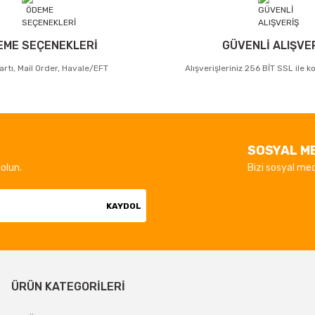
EME SEÇENEKLERİ
GÜVENLİ ALIŞVE
artı, Mail Order, Havale/EFT
Alışverişleriniz 256 BİT SSL ile 
SOSYAL M
olun.
Bizi sosyal med
KAYDOL
ÜRÜN KATEGORİLERİ