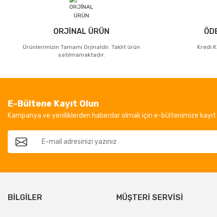
ORJİNAL ÜRÜN
ÖD
Ürünlerimizin Tamamı Orjinaldir. Taklit ürün
Kredi K
satılmamaktadır.
E-Bültene Kayıt Olun
Kampanya ve yeniliklerden haberdar olmak için e-bültenimize kayıt 
BİLGİLER
MÜŞTERİ SERVİSİ