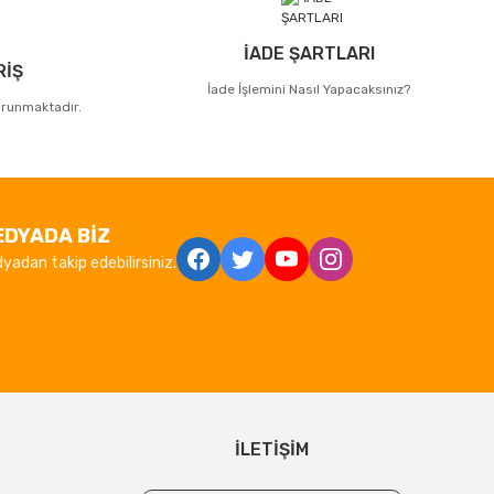
İADE ŞARTLARI
RİŞ
İade İşlemini Nasıl Yapacaksınız?
korunmaktadır.
EDYADA BİZ
yadan takip edebilirsiniz.
İLETİŞİM