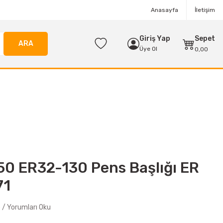
Anasayfa
İletişim
Giriş Yap
Sepet
ARA
Üye Ol
0,00
50 ER32-130 Pens Başlığı ER
71
/ Yorumları Oku