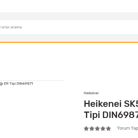
Heikenei
Heikenei SK
Tipi DIN698
Yorum Yap 