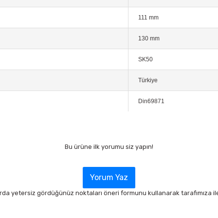
111 mm
130 mm
SK50
Türkiye
Din69871
Bu ürüne ilk yorumu siz yapın!
Yorum Yaz
arda yetersiz gördüğünüz noktaları öneri formunu kullanarak tarafımıza ilet