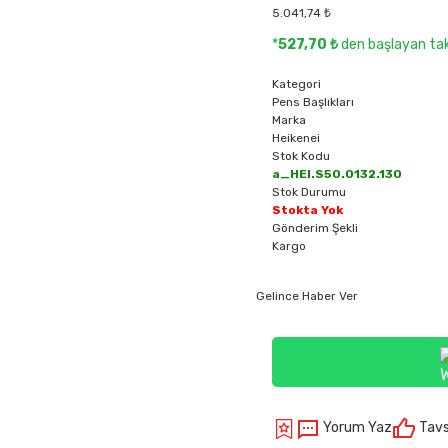
5.041,74 ₺
*
527,70 ₺
den başlayan taks
Kategori
Pens Başlıkları
Marka
Heikenei
Stok Kodu
a_HEI.S50.0132.130
Stok Durumu
Stokta Yok
Gönderim Şekli
Kargo
Gelince Haber Ver
Yorum Yaz
Tavs