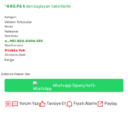
*
440,96 ₺
den başlayan taksitlerle!
Kategori
Veldon Tutucular
Marka
Heikenei
Stok Kodu
a_HEI.S50.0206.130
Stok Durumu
Stokta Yok
Gönderim Şekli
Kargo
Gelince Haber Ver
Whatsapp Sipariş Hattı
Yorum Yaz
Tavsiye Et
Fiyatı Alarmı
Paylaş