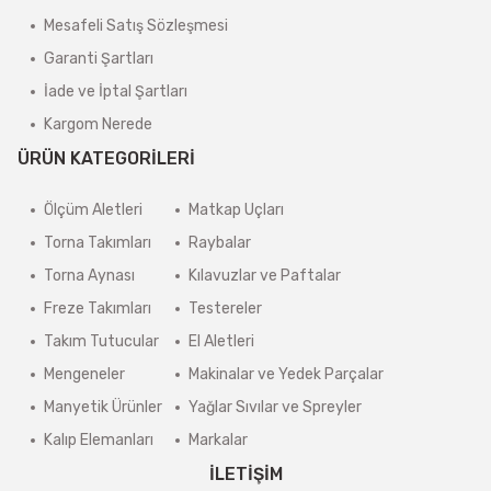
Mesafeli Satış Sözleşmesi
Garanti Şartları
İade ve İptal Şartları
Kargom Nerede
ÜRÜN KATEGORİLERİ
Ölçüm Aletleri
Matkap Uçları
Torna Takımları
Raybalar
Torna Aynası
Kılavuzlar ve Paftalar
Freze Takımları
Testereler
Takım Tutucular
El Aletleri
Mengeneler
Makinalar ve Yedek Parçalar
Manyetik Ürünler
Yağlar Sıvılar ve Spreyler
Kalıp Elemanları
Markalar
İLETİŞİM