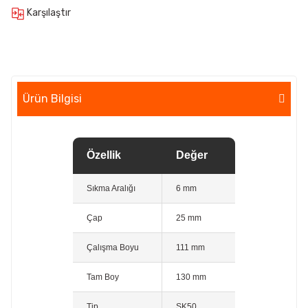
Karşılaştır
Ürün Bilgisi
Özellik
Değer
Sıkma Aralığı
6 mm
Çap
25 mm
Çalışma Boyu
111 mm
Tam Boy
130 mm
Tip
SK50