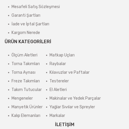
Mesafeli Satış Sözleşmesi
Garanti Şartları
İade ve İptal Şartları
Kargom Nerede
ÜRÜN KATEGORİLERİ
Ölçüm Aletleri
Matkap Uçları
Torna Takımları
Raybalar
Torna Aynası
Kılavuzlar ve Paftalar
Freze Takımları
Testereler
Takım Tutucular
El Aletleri
Mengeneler
Makinalar ve Yedek Parçalar
Manyetik Ürünler
Yağlar Sıvılar ve Spreyler
Kalıp Elemanları
Markalar
İLETİŞİM