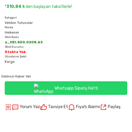
*
310,84 ₺
den başlayan taksitlerle!
Kategori
Veldon Tutucular
Marka
Heikenei
Stok Kodu
a_HEI.S50.0208.63
Stok Durumu
Stokta Yok
Gönderim Şekli
Kargo
Gelince Haber Ver
Whatsapp Sipariş Hattı
Yorum Yaz
Tavsiye Et
Fiyatı Alarmı
Paylaş