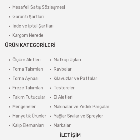
Mesafeli Satış Sözleşmesi
Garanti Şartları
İade ve İptal Şartları
Kargom Nerede
ÜRÜN KATEGORİLERİ
Ölçüm Aletleri
Matkap Uçları
Torna Takımları
Raybalar
Torna Aynası
Kılavuzlar ve Paftalar
Freze Takımları
Testereler
Takım Tutucular
El Aletleri
Mengeneler
Makinalar ve Yedek Parçalar
Manyetik Ürünler
Yağlar Sıvılar ve Spreyler
Kalıp Elemanları
Markalar
İLETİŞİM