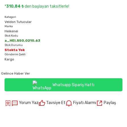
*
310,84 ₺
den başlayan taksitlerle!
Kategori
Veldon Tutucular
Marka
Heikenei
Stok Kodu
a_HEI.S50.0210.63
Stok Durumu
Stokta Yok
Gönderim Şekli
Kargo
Gelince Haber Ver
Whatsapp Sipariş Hattı
Yorum Yaz
Tavsiye Et
Fiyatı Alarmı
Paylaş