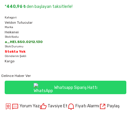
*
440,96 ₺
den başlayan taksitlerle!
Kategori
Veldon Tutucular
Marka
Heikenei
Stok Kodu
a_HEI.S50.0212.130
Stok Durumu
Stokta Yok
Gönderim Şekli
Kargo
Gelince Haber Ver
Whatsapp Sipariş Hattı
Yorum Yaz
Tavsiye Et
Fiyatı Alarmı
Paylaş