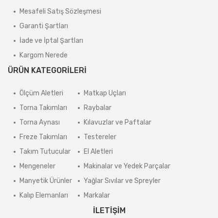
Mesafeli Satış Sözleşmesi
Garanti Şartları
İade ve İptal Şartları
Kargom Nerede
ÜRÜN KATEGORİLERİ
Ölçüm Aletleri
Matkap Uçları
Torna Takımları
Raybalar
Torna Aynası
Kılavuzlar ve Paftalar
Freze Takımları
Testereler
Takım Tutucular
El Aletleri
Mengeneler
Makinalar ve Yedek Parçalar
Manyetik Ürünler
Yağlar Sıvılar ve Spreyler
Kalıp Elemanları
Markalar
İLETİŞİM