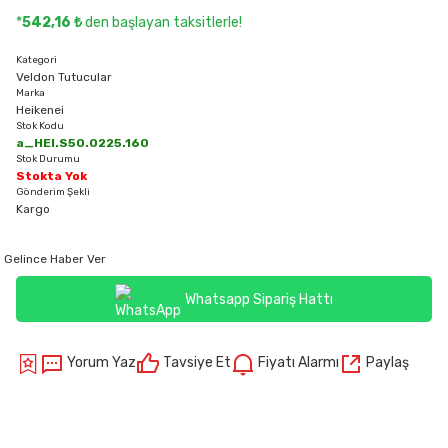
*
542,16 ₺
den başlayan taksitlerle!
Kategori
Veldon Tutucular
Marka
Heikenei
Stok Kodu
a_HEI.S50.0225.160
Stok Durumu
Stokta Yok
Gönderim Şekli
Kargo
Gelince Haber Ver
Whatsapp Sipariş Hattı
Yorum Yaz
Tavsiye Et
Fiyatı Alarmı
Paylaş