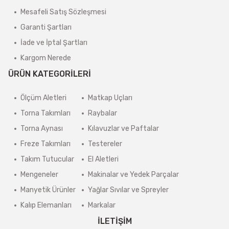
Mesafeli Satış Sözleşmesi
Garanti Şartları
İade ve İptal Şartları
Kargom Nerede
ÜRÜN KATEGORİLERİ
Ölçüm Aletleri
Matkap Uçları
Torna Takımları
Raybalar
Torna Aynası
Kılavuzlar ve Paftalar
Freze Takımları
Testereler
Takım Tutucular
El Aletleri
Mengeneler
Makinalar ve Yedek Parçalar
Manyetik Ürünler
Yağlar Sıvılar ve Spreyler
Kalıp Elemanları
Markalar
İLETİŞİM