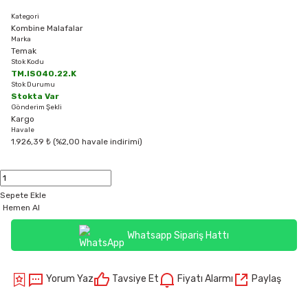
Kategori
Kombine Malafalar
Marka
Temak
Stok Kodu
TM.ISO40.22.K
Stok Durumu
Stokta Var
Gönderim Şekli
Kargo
Havale
1.926,39 ₺ (%2,00 havale indirimi)
Sepete Ekle
Hemen Al
Whatsapp Sipariş Hattı
Yorum Yaz
Tavsiye Et
Fiyatı Alarmı
Paylaş