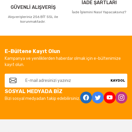
İADE ŞARTLARI
GÜVENLİ ALIŞVERİŞ
İade İşlemini Nasıl Yapacaksınız?
Alışverişleriniz 256 BİT SSL ile
korunmaktadır.
E-Bültene Kayıt Olun
Kampanya ve yeniliklerden haberdar olmak için e-bültenimize
kayıt olun.
KAYDOL
SOSYAL MEDYADA BİZ
Bizi sosyal medyadan takip edebilirsiniz.