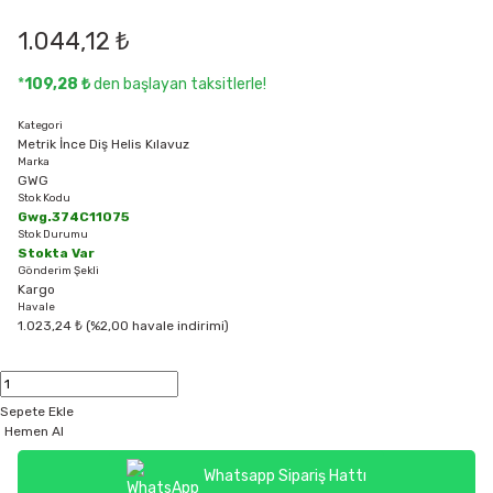
1.044,12 ₺
*
109,28 ₺
den başlayan taksitlerle!
Kategori
Metrik İnce Diş Helis Kılavuz
Marka
GWG
Stok Kodu
Gwg.374C11075
Stok Durumu
Stokta Var
Gönderim Şekli
Kargo
Havale
1.023,24 ₺ (%2,00 havale indirimi)
Sepete Ekle
Hemen Al
Whatsapp Sipariş Hattı