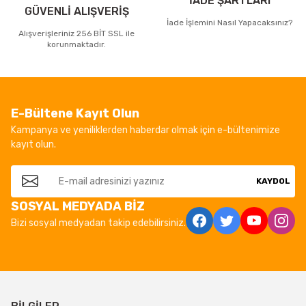
İADE ŞARTLARI
GÜVENLİ ALIŞVERİŞ
İade İşlemini Nasıl Yapacaksınız?
Alışverişleriniz 256 BİT SSL ile
korunmaktadır.
E-Bültene Kayıt Olun
Kampanya ve yeniliklerden haberdar olmak için e-bültenimize
kayıt olun.
KAYDOL
SOSYAL MEDYADA BİZ
Bizi sosyal medyadan takip edebilirsiniz.