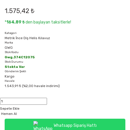
1.575,42 ₺
*
164,89 ₺
den başlayan taksitlerle!
Kategori
Metrik İnce Diş Helis Kılavuz
Marka
GWG
Stok Kodu
Gwg.374C12075
Stok Durumu
Stokta Var
Gönderim Şekli
Kargo
Havale
1.543,91 ₺ (%2,00 havale indirimi)
Sepete Ekle
Hemen Al
Whatsapp Sipariş Hattı