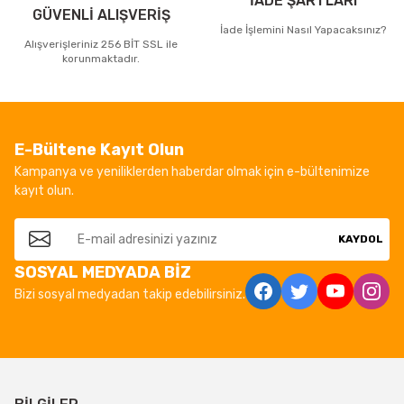
İADE ŞARTLARI
GÜVENLİ ALIŞVERİŞ
İade İşlemini Nasıl Yapacaksınız?
Alışverişleriniz 256 BİT SSL ile
korunmaktadır.
E-Bültene Kayıt Olun
Kampanya ve yeniliklerden haberdar olmak için e-bültenimize
kayıt olun.
KAYDOL
SOSYAL MEDYADA BİZ
Bizi sosyal medyadan takip edebilirsiniz.