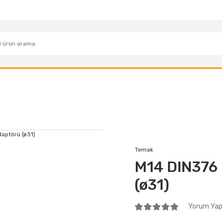
Temak
M14 DIN376 
(ø31)
Yorum Yap 