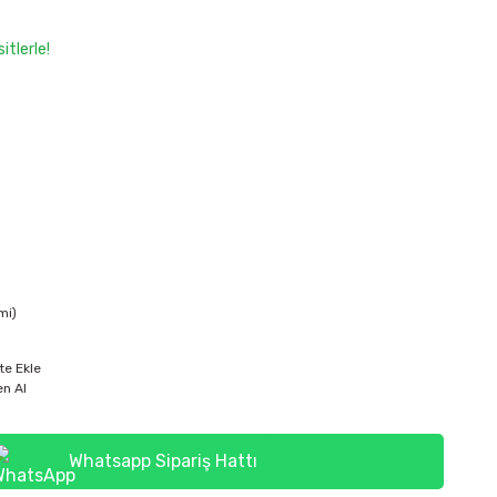
itlerle!
mi)
te Ekle
n Al
Whatsapp Sipariş Hattı