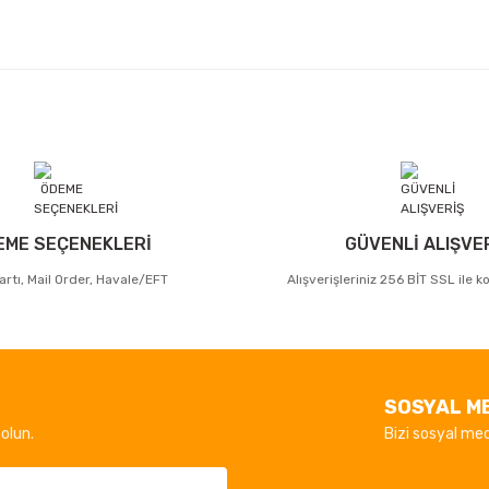
EME SEÇENEKLERİ
GÜVENLİ ALIŞVE
artı, Mail Order, Havale/EFT
Alışverişleriniz 256 BİT SSL ile 
SOSYAL M
olun.
Bizi sosyal med