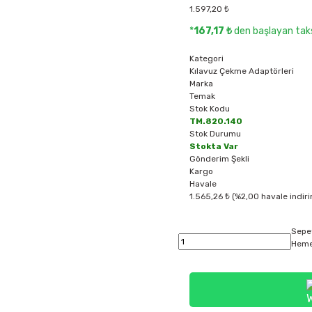
1.597,20 ₺
*
167,17 ₺
den başlayan taks
Kategori
Kılavuz Çekme Adaptörleri
Marka
Temak
Stok Kodu
TM.820.140
Stok Durumu
Stokta Var
Gönderim Şekli
Kargo
Havale
1.565,26 ₺ (%2,00 havale indiri
Sepe
Heme