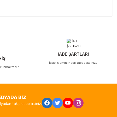
İADE ŞARTLARI
RİŞ
İade İşlemini Nasıl Yapacaksınız?
korunmaktadır.
EDYADA BİZ
yadan takip edebilirsiniz.