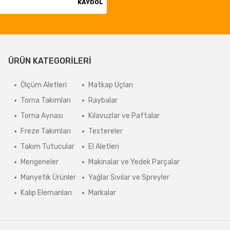
KAYDOL
ÜRÜN KATEGORİLERİ
Ölçüm Aletleri
Matkap Uçları
Torna Takımları
Raybalar
Torna Aynası
Kılavuzlar ve Paftalar
Freze Takımları
Testereler
Takım Tutucular
El Aletleri
Mengeneler
Makinalar ve Yedek Parçalar
Manyetik Ürünler
Yağlar Sıvılar ve Spreyler
Kalıp Elemanları
Markalar