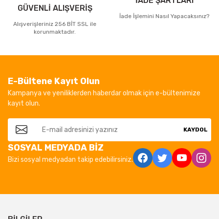
İADE ŞARTLARI
GÜVENLİ ALIŞVERİŞ
İade İşlemini Nasıl Yapacaksınız?
Alışverişleriniz 256 BİT SSL ile
korunmaktadır.
E-Bültene Kayıt Olun
Kampanya ve yeniliklerden haberdar olmak için e-bültenimize
kayıt olun.
KAYDOL
SOSYAL MEDYADA BİZ
Bizi sosyal medyadan takip edebilirsiniz.