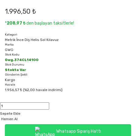
1.996,50 ₺
*
208,97 ₺
den başlayan taksitlerle!
Kategori
Metrik İnce Diş Helis Sol Kılavuz
Marka
GWG
Stok Kodu
Gwg.374CL14100
Stok Durumu
Stokta Var
Gönderim Şekli
Kargo
Havale
1.956,57 ₺ (%2,00 havale indirimi)
Sepete Ekle
Hemen Al
Whatsapp Sipariş Hattı