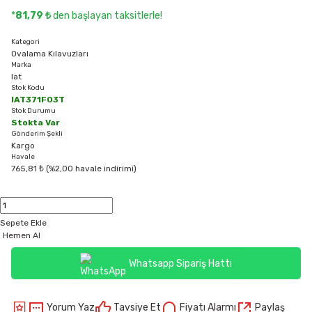
*
81,79 ₺
den başlayan taksitlerle!
Kategori
Ovalama Kılavuzları
Marka
Iat
Stok Kodu
IAT371F03T
Stok Durumu
Stokta Var
Gönderim Şekli
Kargo
Havale
765,81 ₺ (%2,00 havale indirimi)
Sepete Ekle
Hemen Al
Whatsapp Sipariş Hattı
Yorum Yaz
Tavsiye Et
Fiyatı Alarmı
Paylaş