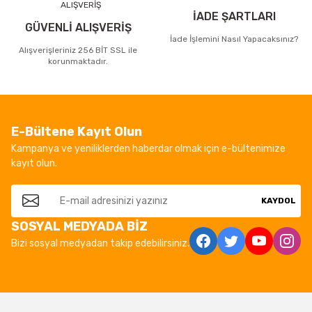
İADE ŞARTLARI
GÜVENLİ ALIŞVERİŞ
İade İşlemini Nasıl Yapacaksınız?
Alışverişleriniz 256 BİT SSL ile
korunmaktadır.
E-Bültene Kayıt Olun
Kampanya ve yeniliklerden haberdar olmak için e-bültenimize
kayıt olun.
KAYDOL
SOSYAL MEDYADA BİZ
Bizi sosyal medyadan takip edebilirsiniz.