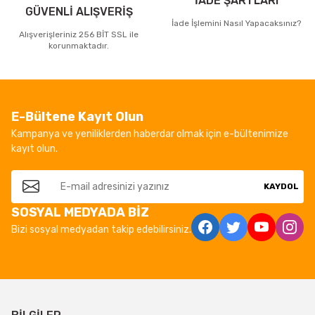
İADE ŞARTLARI
GÜVENLİ ALIŞVERİŞ
İade İşlemini Nasıl Yapacaksınız?
Alışverişleriniz 256 BİT SSL ile
korunmaktadır.
E-Bültene Kayıt Olun
Kampanya ve yeniliklerden haberdar olmak için e-bültenimize
kayıt olun.
KAYDOL
SOSYAL MEDYADA BİZ
Bizi sosyal medyadan takip edebilirsiniz.