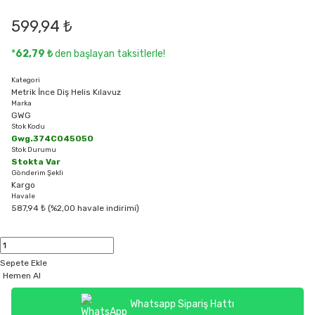
599,94 ₺
*
62,79 ₺
den başlayan taksitlerle!
Kategori
Metrik İnce Diş Helis Kılavuz
Marka
GWG
Stok Kodu
Gwg.374C045050
Stok Durumu
Stokta Var
Gönderim Şekli
Kargo
Havale
587,94 ₺ (%2,00 havale indirimi)
Sepete Ekle
Hemen Al
Whatsapp Sipariş Hattı