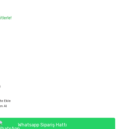
tlerle!
)
te Ekle
n Al
Whatsapp Sipariş Hattı