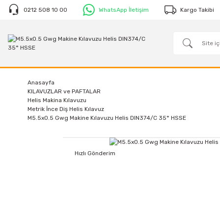
0212 508 10 00
WhatsApp İletişim
Kargo Takibi
Anasayfa
KILAVUZLAR ve PAFTALAR
Helis Makina Kılavuzu
Metrik İnce Diş Helis Kılavuz
M5.5x0.5 Gwg Makine Kılavuzu Helis DIN374/C 35° HSSE
Hızlı Gönderim