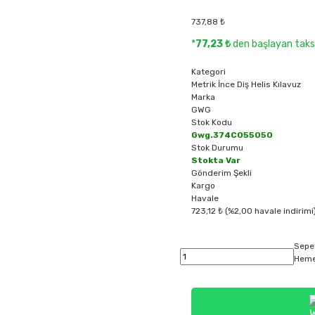
737,88 ₺
*
77,23 ₺
den başlayan taksi
Kategori
Metrik İnce Diş Helis Kılavuz
Marka
GWG
Stok Kodu
Gwg.374C055050
Stok Durumu
Stokta Var
Gönderim Şekli
Kargo
Havale
723,12 ₺ (%2,00 havale indirimi
Sepe
Heme