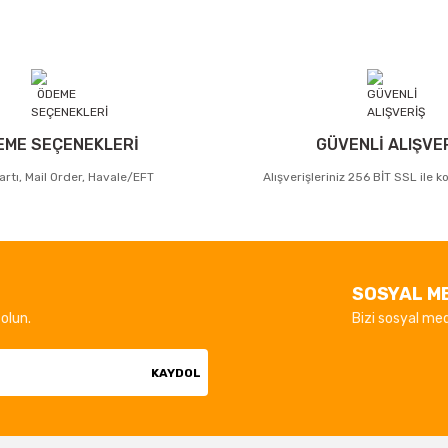
EME SEÇENEKLERİ
GÜVENLİ ALIŞVE
artı, Mail Order, Havale/EFT
Alışverişleriniz 256 BİT SSL ile 
SOSYAL M
olun.
Bizi sosyal med
KAYDOL