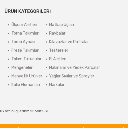
ÜRÜN KATEGORİLERİ
Ölçüm Aletleri
Matkap Uçları
Torna Takımları
Raybalar
Torna Aynası
Kılavuzlar ve Paftalar
Freze Takımları
Testereler
Takım Tutucular
El Aletleri
Mengeneler
Makinalar ve Yedek Parçalar
Manyetik Ürünler
Yağlar Sıvılar ve Spreyler
Kalıp Elemanları
Markalar
kartı bilgileriniz 256bit SSL