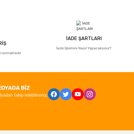
İADE ŞARTLARI
RİŞ
İade İşlemini Nasıl Yapacaksınız?
korunmaktadır.
EDYADA BİZ
yadan takip edebilirsiniz.