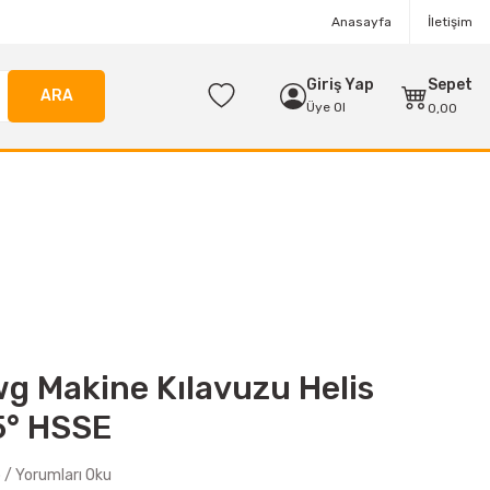
Anasayfa
İletişim
Giriş Yap
Sepet
ARA
Üye Ol
0,00
g Makine Kılavuzu Helis
5° HSSE
/ Yorumları Oku