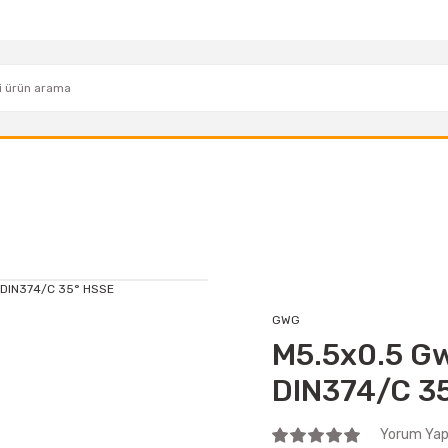
GWG
M5.5x0.5 Gw
DIN374/C 3
Yorum Yap 