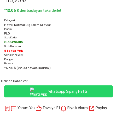
115,20 ₺
*
12,06 ₺
den başlayan taksitlerle!
Kategori
Metrik Normal Diş Takım Kılavuz
Marka
PLD
Stok Kodu
C.352SM05
Stok Durumu
Stokta Yok
Gönderim Şekli
Kargo
Havale
112,90 ₺ (%2,00 havale indirimi)
Gelince Haber Ver
Whatsapp Sipariş Hattı
Yorum Yaz
Tavsiye Et
Fiyatı Alarmı
Paylaş