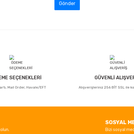
Gönder
EME SEÇENEKLERİ
GÜVENLİ ALIŞVE
artı, Mail Order, Havale/EFT
Alışverişleriniz 256 BİT SSL ile 
SOSYAL M
olun.
Bizi sosyal med