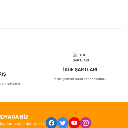
İADE ŞARTLARI
RİŞ
İade İşlemini Nasıl Yapacaksınız?
korunmaktadır.
EDYADA BİZ
yadan takip edebilirsiniz.