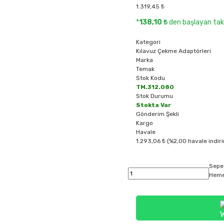
1.319,45 ₺
*
138,10 ₺
den başlayan taks
Kategori
Kılavuz Çekme Adaptörleri
Marka
Temak
Stok Kodu
TM.312.080
Stok Durumu
Stokta Var
Gönderim Şekli
Kargo
Havale
1.293,06 ₺ (%2,00 havale indiri
Sepe
Heme