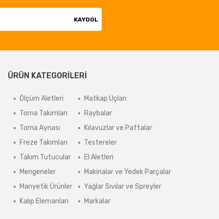
KAYDOL
ÜRÜN KATEGORİLERİ
Ölçüm Aletleri
Matkap Uçları
Torna Takımları
Raybalar
Torna Aynası
Kılavuzlar ve Paftalar
Freze Takımları
Testereler
Takım Tutucular
El Aletleri
Mengeneler
Makinalar ve Yedek Parçalar
Manyetik Ürünler
Yağlar Sıvılar ve Spreyler
Kalıp Elemanları
Markalar