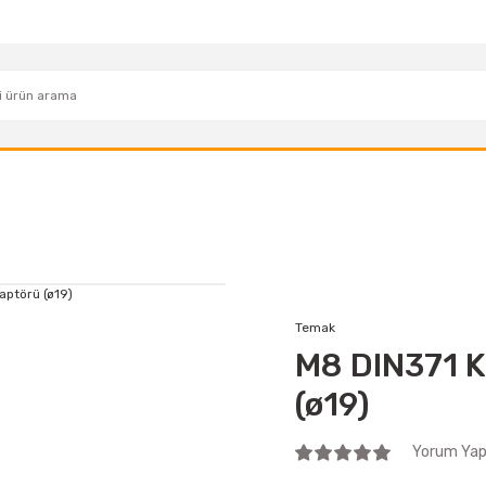
Temak
M8 DIN371 K
(ø19)
Yorum Yap 