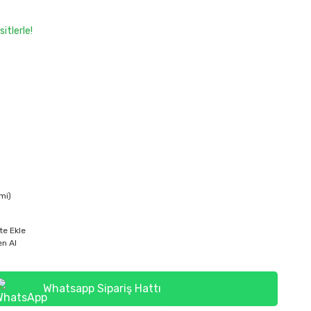
itlerle!
mi)
te Ekle
n Al
Whatsapp Sipariş Hattı