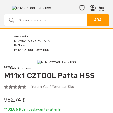
ARA
Anasayfa
KILAVUZLAR ve PAFTALAR
Paftalar
M11x1 CZTOOL Pafta HSS
Cztool
Hızlı Gönderim
M11x1 CZTOOL Pafta HSS
Yorum Yap / Yorumları Oku
982,74 ₺
*
102,86 ₺
den başlayan taksitlerle!