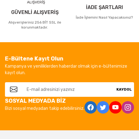
İADE ŞARTLARI
GÜVENLİ ALIŞVERİŞ
İade İşlemini Nasıl Yapacaksınız?
Alışverişleriniz 256 BİT SSL ile
korunmaktadır.
E-Bültene Kayıt Olun
Kampanya ve yeniliklerden haberdar olmak için e-bültenimize
kayıt olun.
KAYDOL
SOSYAL MEDYADA BİZ
Bizi sosyal medyadan takip edebilirsiniz.