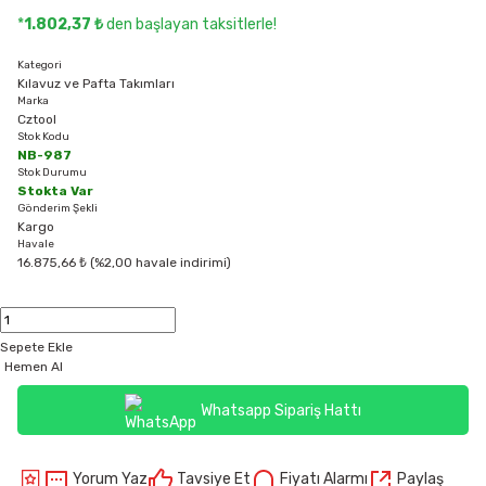
*
1.802,37 ₺
den başlayan taksitlerle!
Kategori
Kılavuz ve Pafta Takımları
Marka
Cztool
Stok Kodu
NB-987
Stok Durumu
Stokta Var
Gönderim Şekli
Kargo
Havale
16.875,66 ₺ (%2,00 havale indirimi)
Sepete Ekle
Hemen Al
Whatsapp Sipariş Hattı
Yorum Yaz
Tavsiye Et
Fiyatı Alarmı
Paylaş