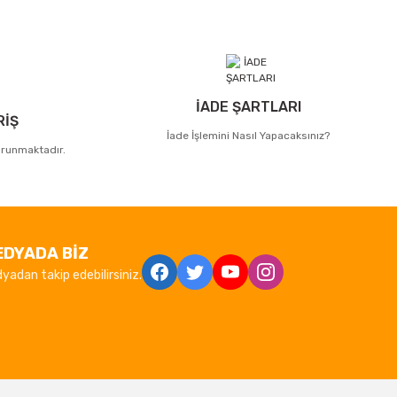
İADE ŞARTLARI
RİŞ
İade İşlemini Nasıl Yapacaksınız?
korunmaktadır.
EDYADA BİZ
yadan takip edebilirsiniz.