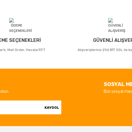
EME SEÇENEKLERİ
GÜVENLİ ALIŞVE
artı, Mail Order, Havale/EFT
Alışverişleriniz 256 BİT SSL ile 
SOSYAL M
olun.
Bizi sosyal med
KAYDOL