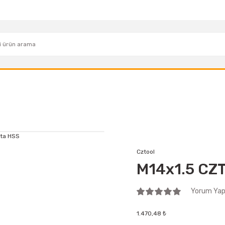
Cztool
M14x1.5 CZT
Yorum Yap 
1.470,48 ₺