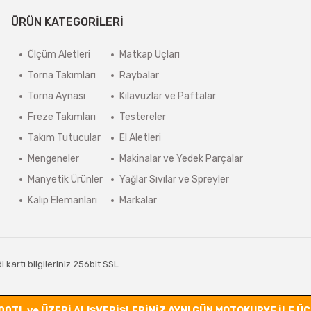
ÜRÜN KATEGORİLERİ
Ölçüm Aletleri
Matkap Uçları
Torna Takımları
Raybalar
Torna Aynası
Kılavuzlar ve Paftalar
Freze Takımları
Testereler
Takım Tutucular
El Aletleri
Mengeneler
Makinalar ve Yedek Parçalar
Manyetik Ürünler
Yağlar Sıvılar ve Spreyler
Kalıp Elemanları
Markalar
kartı bilgileriniz 256bit SSL
00TL ve ÜZERİ ALIŞVERİŞLERİNİZ AYNI GÜN MOTOKURYE İLE Ü