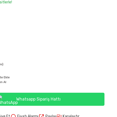
itlerle!
mi)
te Ekle
n Al
Whatsapp Sipariş Hattı
Karşılaştır
iye Et
Fiyatı Alarmı
Paylaş