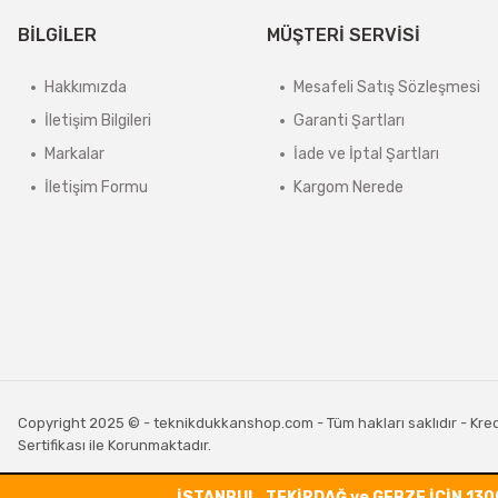
BİLGİLER
MÜŞTERİ SERVİSİ
Hakkımızda
Mesafeli Satış Sözleşmesi
İletişim Bilgileri
Garanti Şartları
Markalar
İade ve İptal Şartları
İletişim Formu
Kargom Nerede
Copyright 2025 © - teknikdukkanshop.com - Tüm hakları saklıdır - Kredi 
Sertifikası ile Korunmaktadır.
İSTANBUL, TEKİRDAĞ ve GEBZE İÇİN 130