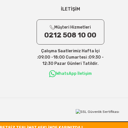
İLETİŞİM
Müşteri Hizmetleri
0212 508 10 00
Çalışma Saatlerimiz Hafta İçi
:09,00 -18:00 Cumartesi :09:30 -
12:30 Pazar Günleri Tatildir.
WhatsApp İletişim
CRETSİZ TESLİMAT ŞEKLİNDE KAPINIZDA !