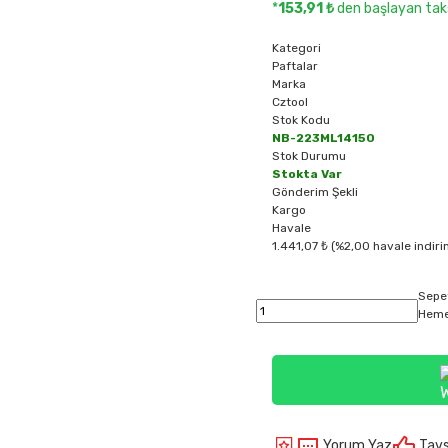
*
153,91 ₺
den başlayan taks
Kategori
Paftalar
Marka
Cztool
Stok Kodu
NB-223ML14150
Stok Durumu
Stokta Var
Gönderim Şekli
Kargo
Havale
1.441,07 ₺ (%2,00 havale indiri
Sepe
Heme
Yorum Yaz
Tavs