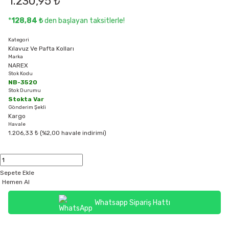
1.230,95 ₺
*
128,84 ₺
den başlayan taksitlerle!
Kategori
Kılavuz Ve Pafta Kolları
Marka
NAREX
Stok Kodu
NB-3520
Stok Durumu
Stokta Var
Gönderim Şekli
Kargo
Havale
1.206,33 ₺ (%2,00 havale indirimi)
Sepete Ekle
Hemen Al
Whatsapp Sipariş Hattı