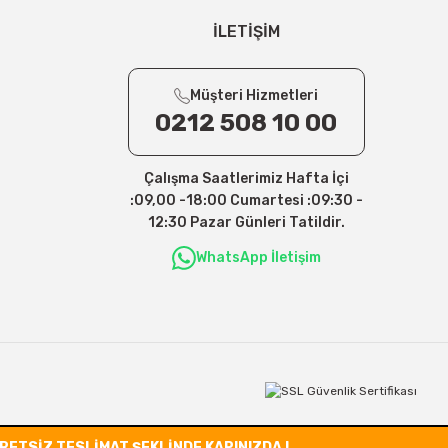
İLETİŞİM
Müşteri Hizmetleri
0212 508 10 00
Çalışma Saatlerimiz Hafta İçi
:09,00 -18:00 Cumartesi :09:30 -
12:30 Pazar Günleri Tatildir.
WhatsApp İletişim
CRETSİZ TESLİMAT ŞEKLİNDE KAPINIZDA !