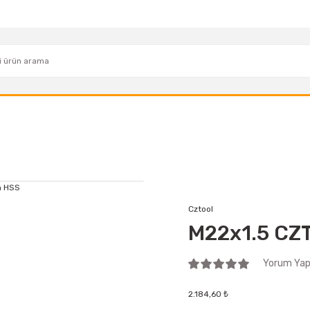
Cztool
M22x1.5 CZ
Yorum Yap 
2.184,60 ₺