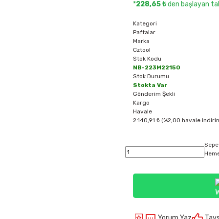
*
228,65 ₺
den başlayan tak
Kategori
Paftalar
Marka
Cztool
Stok Kodu
NB-223M22150
Stok Durumu
Stokta Var
Gönderim Şekli
Kargo
Havale
2.140,91 ₺ (%2,00 havale indiri
Sepe
Heme
Yorum Yaz
Tavs