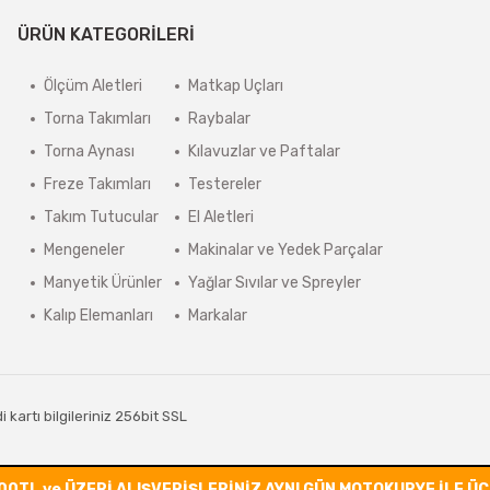
ÜRÜN KATEGORİLERİ
Ölçüm Aletleri
Matkap Uçları
Torna Takımları
Raybalar
Torna Aynası
Kılavuzlar ve Paftalar
Freze Takımları
Testereler
Takım Tutucular
El Aletleri
Mengeneler
Makinalar ve Yedek Parçalar
Manyetik Ürünler
Yağlar Sıvılar ve Spreyler
Kalıp Elemanları
Markalar
kartı bilgileriniz 256bit SSL
00TL ve ÜZERİ ALIŞVERİŞLERİNİZ AYNI GÜN MOTOKURYE İLE Ü