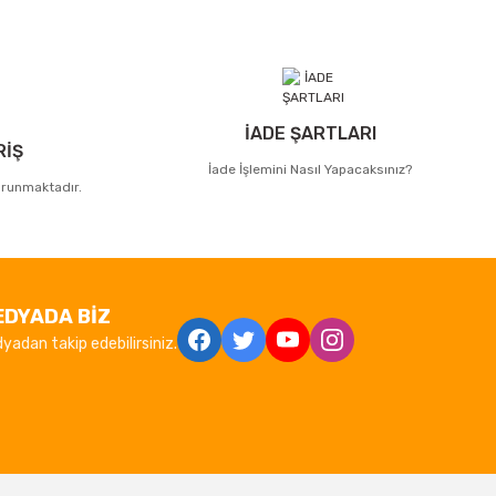
İADE ŞARTLARI
RİŞ
İade İşlemini Nasıl Yapacaksınız?
korunmaktadır.
EDYADA BİZ
yadan takip edebilirsiniz.