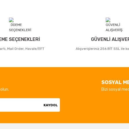
EME SEÇENEKLERİ
GÜVENLİ ALIŞVE
artı, Mail Order, Havale/EFT
Alışverişleriniz 256 BİT SSL ile 
SOSYAL M
olun.
Bizi sosyal med
KAYDOL