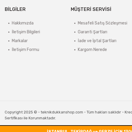
BİLGİLER
MÜŞTERİ SERVİSİ
Hakkımızda
Mesafeli Satış Sözleşmesi
İletişim Bilgileri
Garanti Şartları
Markalar
İade ve İptal Şartları
İletişim Formu
Kargom Nerede
Copyright 2025 © - teknikdukkanshop.com - Tüm hakları saklıdır - Kredi 
Sertifikası ile Korunmaktadır.
İSTANBUL, TEKİRDAĞ ve GEBZE İÇİN 130