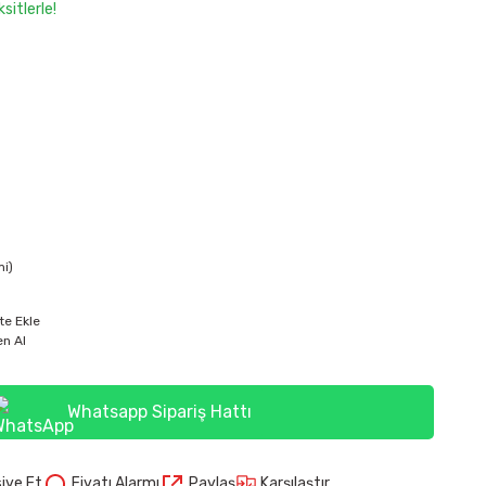
sitlerle!
mi)
te Ekle
n Al
Whatsapp Sipariş Hattı
Karşılaştır
iye Et
Fiyatı Alarmı
Paylaş