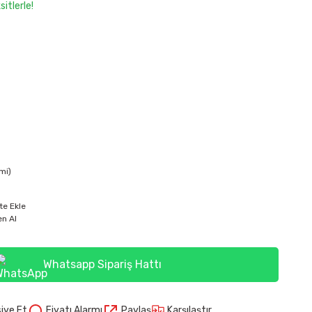
itlerle!
mi)
te Ekle
n Al
Whatsapp Sipariş Hattı
Karşılaştır
iye Et
Fiyatı Alarmı
Paylaş