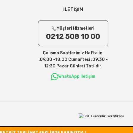
İLETİŞİM
Müşteri Hizmetleri
0212 508 10 00
Çalışma Saatlerimiz Hafta İçi
:09,00 -18:00 Cumartesi :09:30 -
12:30 Pazar Günleri Tatildir.
WhatsApp İletişim
CRETSİZ TESLİMAT ŞEKLİNDE KAPINIZDA !