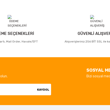
EME SEÇENEKLERİ
GÜVENLİ ALIŞVE
artı, Mail Order, Havale/EFT
Alışverişleriniz 256 BİT SSL ile 
SOSYAL M
olun.
Bizi sosyal med
KAYDOL