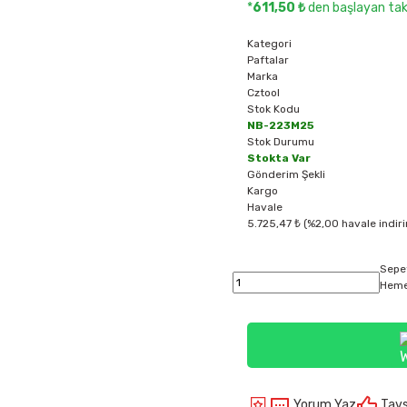
*
611,50 ₺
den başlayan taks
Kategori
Paftalar
Marka
Cztool
Stok Kodu
NB-223M25
Stok Durumu
Stokta Var
Gönderim Şekli
Kargo
Havale
5.725,47 ₺ (%2,00 havale indiri
Sepe
Heme
Yorum Yaz
Tavs