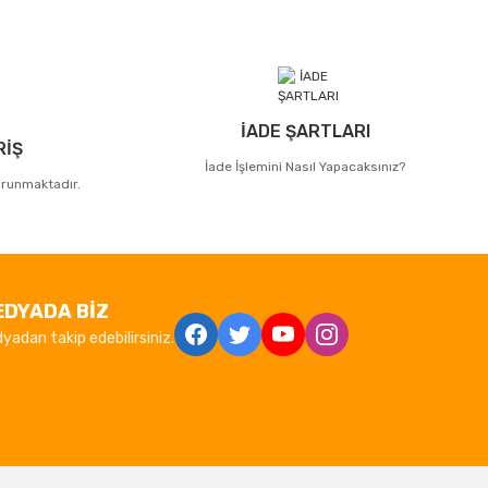
İADE ŞARTLARI
RİŞ
İade İşlemini Nasıl Yapacaksınız?
korunmaktadır.
EDYADA BİZ
yadan takip edebilirsiniz.