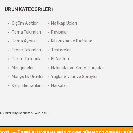
ÜRÜN KATEGORİLERİ
Ölçüm Aletleri
Matkap Uçları
Torna Takımları
Raybalar
Torna Aynası
Kılavuzlar ve Paftalar
Freze Takımları
Testereler
Takım Tutucular
El Aletleri
Mengeneler
Makinalar ve Yedek Parçalar
Manyetik Ürünler
Yağlar Sıvılar ve Spreyler
Kalıp Elemanları
Markalar
kartı bilgileriniz 256bit SSL
00TL ve ÜZERİ ALIŞVERİŞLERİNİZ AYNI GÜN MOTOKURYE İLE Ü