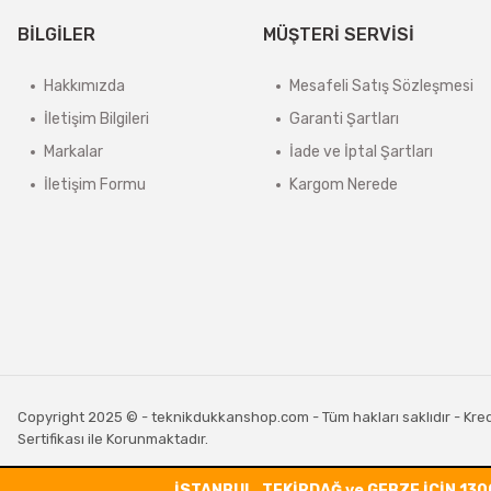
BİLGİLER
MÜŞTERİ SERVİSİ
Hakkımızda
Mesafeli Satış Sözleşmesi
İletişim Bilgileri
Garanti Şartları
Markalar
İade ve İptal Şartları
İletişim Formu
Kargom Nerede
Copyright 2025 © - teknikdukkanshop.com - Tüm hakları saklıdır - Kredi 
Sertifikası ile Korunmaktadır.
İSTANBUL, TEKİRDAĞ ve GEBZE İÇİN 130