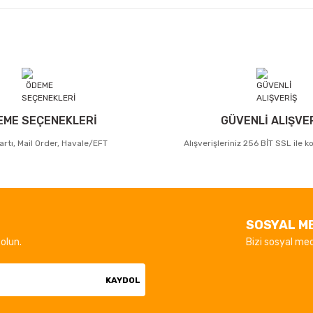
EME SEÇENEKLERİ
GÜVENLİ ALIŞVE
artı, Mail Order, Havale/EFT
Alışverişleriniz 256 BİT SSL ile 
SOSYAL M
olun.
Bizi sosyal med
KAYDOL