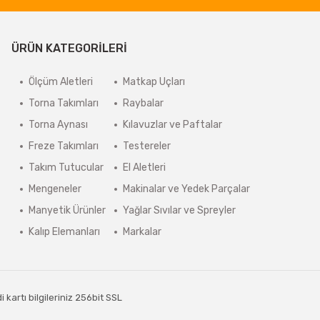
ÜRÜN KATEGORİLERİ
Ölçüm Aletleri
Matkap Uçları
Torna Takımları
Raybalar
Torna Aynası
Kılavuzlar ve Paftalar
Freze Takımları
Testereler
Takım Tutucular
El Aletleri
Mengeneler
Makinalar ve Yedek Parçalar
Manyetik Ürünler
Yağlar Sıvılar ve Spreyler
Kalıp Elemanları
Markalar
kartı bilgileriniz 256bit SSL