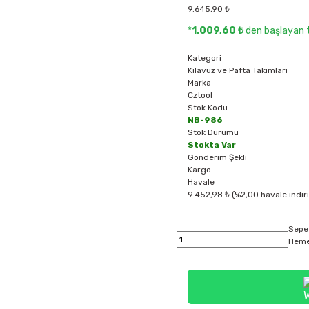
9.645,90 ₺
*
1.009,60 ₺
den başlayan t
Kategori
Kılavuz ve Pafta Takımları
Marka
Cztool
Stok Kodu
NB-986
Stok Durumu
Stokta Var
Gönderim Şekli
Kargo
Havale
9.452,98 ₺ (%2,00 havale indir
Sepe
Heme