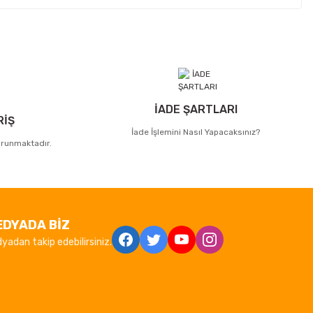
İADE ŞARTLARI
RİŞ
İade İşlemini Nasıl Yapacaksınız?
korunmaktadır.
EDYADA BİZ
yadan takip edebilirsiniz.