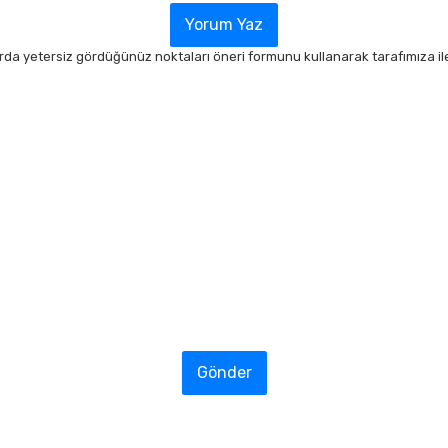
Yorum Yaz
arda yetersiz gördüğünüz noktaları öneri formunu kullanarak tarafımıza ilet
Gönder