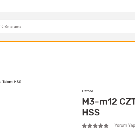
Cztool
M3-m12 CZTO
HSS
Yorum Yap 