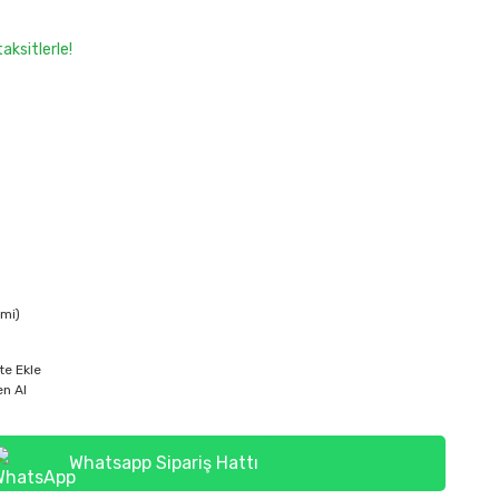
aksitlerle!
imi)
te Ekle
n Al
Whatsapp Sipariş Hattı