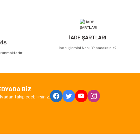
İADE ŞARTLARI
RİŞ
İade İşlemini Nasıl Yapacaksınız?
korunmaktadır.
EDYADA BİZ
yadan takip edebilirsiniz.