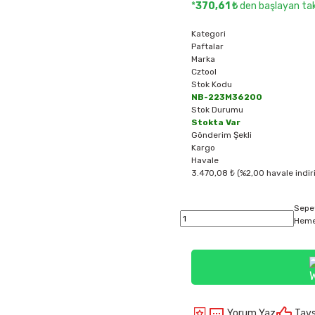
*
370,61 ₺
den başlayan taks
Kategori
Paftalar
Marka
Cztool
Stok Kodu
NB-223M36200
Stok Durumu
Stokta Var
Gönderim Şekli
Kargo
Havale
3.470,08 ₺ (%2,00 havale indir
Sepe
Heme
Yorum Yaz
Tavs