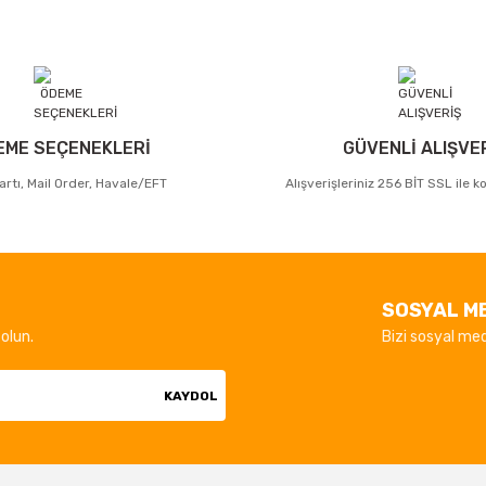
EME SEÇENEKLERİ
GÜVENLİ ALIŞVE
artı, Mail Order, Havale/EFT
Alışverişleriniz 256 BİT SSL ile 
SOSYAL M
olun.
Bizi sosyal med
KAYDOL