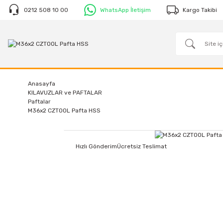
0212 508 10 00
WhatsApp İletişim
Kargo Takibi
Anasayfa
KILAVUZLAR ve PAFTALAR
Paftalar
M36x2 CZTOOL Pafta HSS
Hızlı Gönderim
Ücretsiz Teslimat