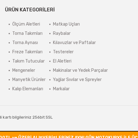
ÜRÜN KATEGORİLERİ
Ölçüm Aletleri
Matkap Uçları
Torna Takımları
Raybalar
Torna Aynası
Kılavuzlar ve Paftalar
Freze Takımları
Testereler
Takım Tutucular
El Aletleri
Mengeneler
Makinalar ve Yedek Parçalar
Manyetik Ürünler
Yağlar Sıvılar ve Spreyler
Kalıp Elemanları
Markalar
kartı bilgileriniz 256bit SSL
00TL ve ÜZERİ ALIŞVERİŞLERİNİZ AYNI GÜN MOTOKURYE İLE Ü