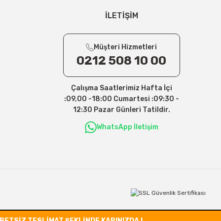
İLETİŞİM
Müşteri Hizmetleri
0212 508 10 00
Çalışma Saatlerimiz Hafta İçi
:09,00 -18:00 Cumartesi :09:30 -
12:30 Pazar Günleri Tatildir.
WhatsApp İletişim
CRETSİZ TESLİMAT ŞEKLİNDE KAPINIZDA !