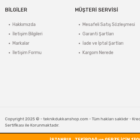
BİLGİLER
MÜŞTERİ SERVİSİ
Hakkımızda
Mesafeli Satış Sözleşmesi
İletişim Bilgileri
Garanti Şartları
Markalar
İade ve İptal Şartları
İletişim Formu
Kargom Nerede
Copyright 2025 © - teknikdukkanshop.com - Tüm hakları saklıdır - Kredi 
Sertifikası ile Korunmaktadır.
İSTANBUL, TEKİRDAĞ ve GEBZE İÇİN 130