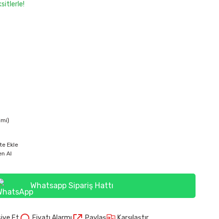
itlerle!
imi)
te Ekle
n Al
Whatsapp Sipariş Hattı
Karşılaştır
iye Et
Fiyatı Alarmı
Paylaş