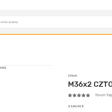
Cztool
M36x2 CZTO
Yorum Yap 
3.540,90 ₺