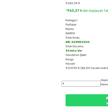
9.222,34 ₺
*
965,27 ₺
den başlayan tak
Kategori
Paftalar
Marka
NAREX
Stok Kodu
NB-223M52300
Stok Durumu
Stokta Var
Gönderim Şekli
Kargo
Havale
9.037,90 ₺ (%2,00 havale indiri
Sepe
Heme