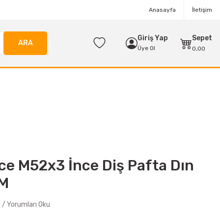
Anasayfa
İletişim
Giriş Yap
Sepet
ARA
Üye Ol
0,00
ce M52x3 İnce Diş Pafta Dın
3M
/ Yorumları Oku