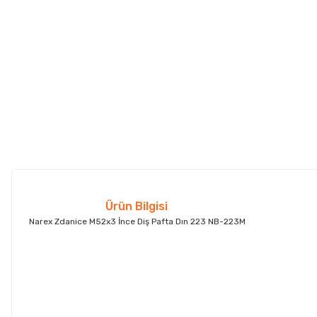
Ürün Bilgisi
Narex Zdanice M52x3 İnce Diş Pafta Dın 223 NB-223M