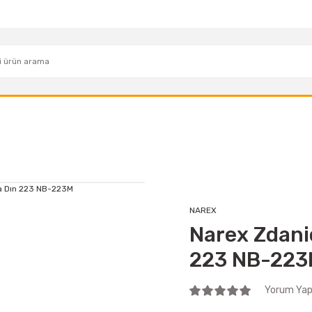
NAREX
Narex Zdani
223 NB-22
Yorum Yap 