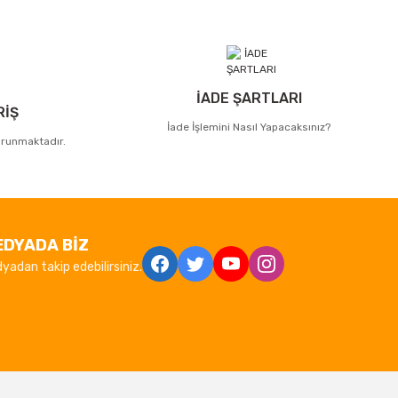
İADE ŞARTLARI
RİŞ
İade İşlemini Nasıl Yapacaksınız?
korunmaktadır.
EDYADA BİZ
yadan takip edebilirsiniz.