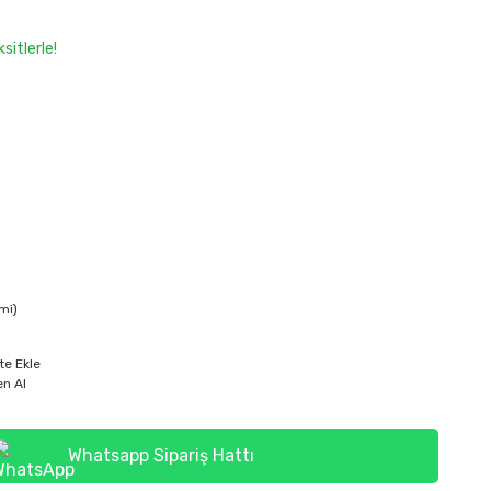
sitlerle!
mi)
te Ekle
n Al
Whatsapp Sipariş Hattı