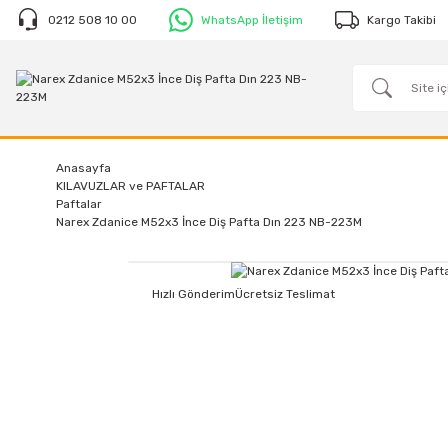
0212 508 10 00
WhatsApp İletişim
Kargo Takibi
Anasayfa
KILAVUZLAR ve PAFTALAR
Paftalar
Narex Zdanice M52x3 İnce Diş Pafta Dın 223 NB-223M
Hızlı Gönderim
Ücretsiz Teslimat