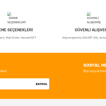
EME SEÇENEKLERİ
GÜVENLİ ALIŞVE
artı, Mail Order, Havale/EFT
Alışverişleriniz 256 BİT SSL ile 
SOSYAL M
olun.
Bizi sosyal med
KAYDOL