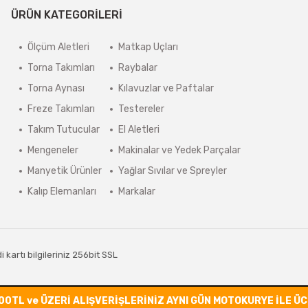
ÜRÜN KATEGORİLERİ
Ölçüm Aletleri
Matkap Uçları
Torna Takımları
Raybalar
Torna Aynası
Kılavuzlar ve Paftalar
Freze Takımları
Testereler
Takım Tutucular
El Aletleri
Mengeneler
Makinalar ve Yedek Parçalar
Manyetik Ürünler
Yağlar Sıvılar ve Spreyler
Kalıp Elemanları
Markalar
kartı bilgileriniz 256bit SSL
00TL ve ÜZERİ ALIŞVERİŞLERİNİZ AYNI GÜN MOTOKURYE İLE Ü
ile
ideasoft
e-