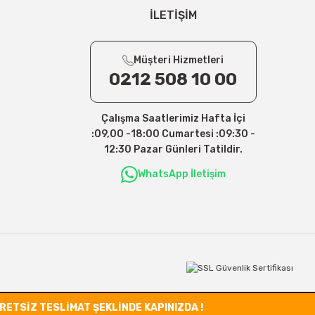
İLETİŞİM
Müşteri Hizmetleri
0212 508 10 00
Çalışma Saatlerimiz Hafta İçi
:09,00 -18:00 Cumartesi :09:30 -
12:30 Pazar Günleri Tatildir.
WhatsApp İletişim
CRETSİZ TESLİMAT ŞEKLİNDE KAPINIZDA !