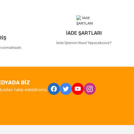
İADE ŞARTLARI
RİŞ
İade İşlemini Nasıl Yapacaksınız?
korunmaktadır.
EDYADA BİZ
yadan takip edebilirsiniz.