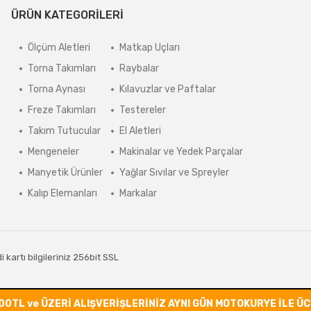
ÜRÜN KATEGORİLERİ
Ölçüm Aletleri
Matkap Uçları
Torna Takımları
Raybalar
Torna Aynası
Kılavuzlar ve Paftalar
Freze Takımları
Testereler
Takım Tutucular
El Aletleri
Mengeneler
Makinalar ve Yedek Parçalar
Manyetik Ürünler
Yağlar Sıvılar ve Spreyler
Kalıp Elemanları
Markalar
kartı bilgileriniz 256bit SSL
00TL ve ÜZERİ ALIŞVERİŞLERİNİZ AYNI GÜN MOTOKURYE İLE Ü
ile
ideasoft
e-