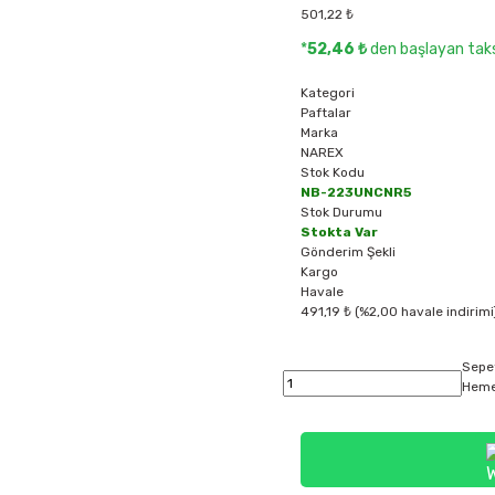
501,22 ₺
*
52,46 ₺
den başlayan taksi
Kategori
Paftalar
Marka
NAREX
Stok Kodu
NB-223UNCNR5
Stok Durumu
Stokta Var
Gönderim Şekli
Kargo
Havale
491,19 ₺ (%2,00 havale indirimi
Sepe
Heme