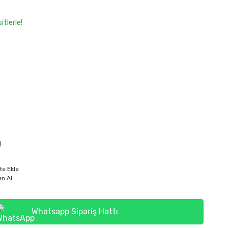
tlerle!
)
te Ekle
n Al
Whatsapp Sipariş Hattı