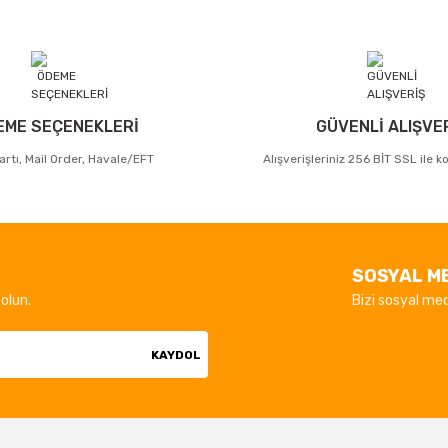
EME SEÇENEKLERİ
GÜVENLİ ALIŞVE
artı, Mail Order, Havale/EFT
Alışverişleriniz 256 BİT SSL ile 
SOSYAL M
olun.
Bizi sosyal med
KAYDOL