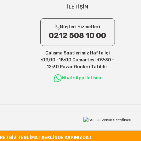
İLETİŞİM
Müşteri Hizmetleri
0212 508 10 00
Çalışma Saatlerimiz Hafta İçi
:09,00 -18:00 Cumartesi :09:30 -
12:30 Pazar Günleri Tatildir.
WhatsApp İletişim
CRETSİZ TESLİMAT ŞEKLİNDE KAPINIZDA !