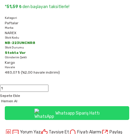
*
51,59 ₺
den başlayan taksitlerle!
Kategori
Paftalar
Marka
NAREX
Stok Kodu
NB-223UNCNR8
Stok Durumu
Stokta Var
Gönderim Şekli
Kargo
Havale
483,07 ₺ (%2,00 havale indirimi)
Sepete Ekle
Hemen Al
Whatsapp Sipariş Hattı
Yorum Yaz
Tavsiye Et
Fiyatı Alarmı
Paylaş