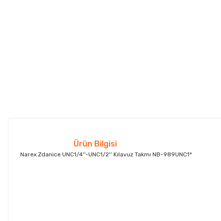
Ürün Bilgisi
Narex Zdanice UNC1/4''-UNC1/2'' Kılavuz Takmı NB-989UNC1*