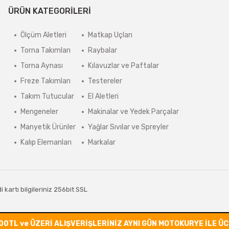
ÜRÜN KATEGORİLERİ
Ölçüm Aletleri
Matkap Uçları
Torna Takımları
Raybalar
Torna Aynası
Kılavuzlar ve Paftalar
Freze Takımları
Testereler
Takım Tutucular
El Aletleri
Mengeneler
Makinalar ve Yedek Parçalar
Manyetik Ürünler
Yağlar Sıvılar ve Spreyler
Kalıp Elemanları
Markalar
kartı bilgileriniz 256bit SSL
00TL ve ÜZERİ ALIŞVERİŞLERİNİZ AYNI GÜN MOTOKURYE İLE Ü
ile
ideasoft
e-