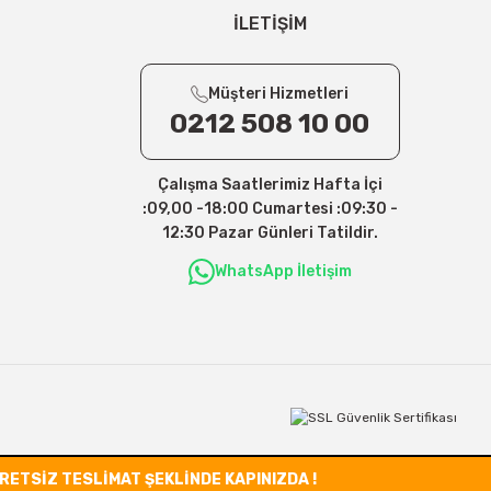
İLETİŞİM
Müşteri Hizmetleri
0212 508 10 00
Çalışma Saatlerimiz Hafta İçi
:09,00 -18:00 Cumartesi :09:30 -
12:30 Pazar Günleri Tatildir.
WhatsApp İletişim
CRETSİZ TESLİMAT ŞEKLİNDE KAPINIZDA !