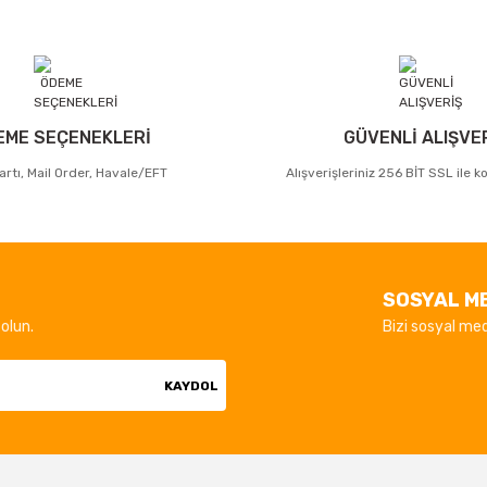
EME SEÇENEKLERİ
GÜVENLİ ALIŞVE
artı, Mail Order, Havale/EFT
Alışverişleriniz 256 BİT SSL ile 
SOSYAL M
olun.
Bizi sosyal med
KAYDOL