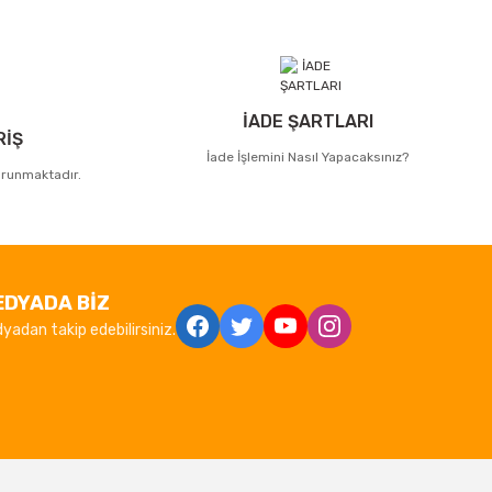
İADE ŞARTLARI
RİŞ
İade İşlemini Nasıl Yapacaksınız?
korunmaktadır.
EDYADA BİZ
yadan takip edebilirsiniz.