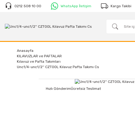
0212 508 10 00
WhatsApp İletişim
Kargo Takibi
Anasayfa
KILAVUZLAR ve PAFTALAR
Kılavuz ve Pafta Takımları
Unc1/4-unc1/2'' CZTOOL Kılavuz Pafta Takımı Cs
Hızlı Gönderim
Ücretsiz Teslimat