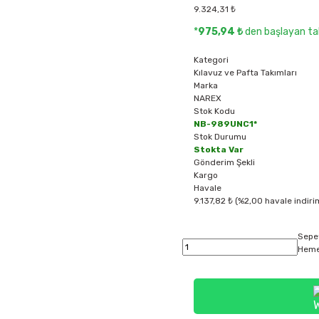
9.324,31 ₺
*
975,94 ₺
den başlayan tak
Kategori
Kılavuz ve Pafta Takımları
Marka
NAREX
Stok Kodu
NB-989UNC1*
Stok Durumu
Stokta Var
Gönderim Şekli
Kargo
Havale
9.137,82 ₺ (%2,00 havale indiri
Sepe
Heme