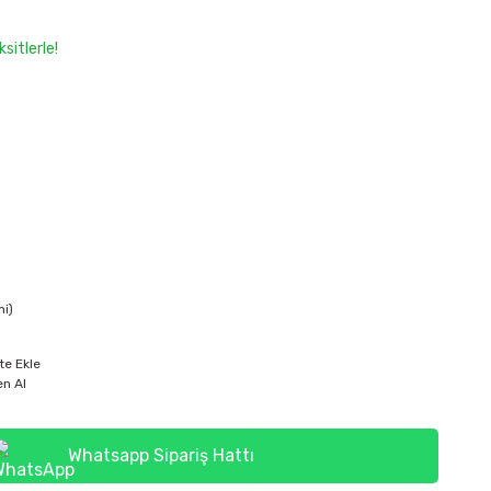
sitlerle!
mi)
te Ekle
n Al
Whatsapp Sipariş Hattı