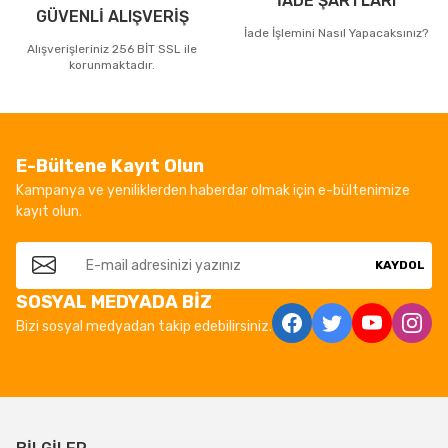
İADE ŞARTLARI
GÜVENLİ ALIŞVERİŞ
İade İşlemini Nasıl Yapacaksınız?
Alışverişleriniz 256 BİT SSL ile
korunmaktadır.
E-Bültene Kayıt Olun
Kampanya ve yeniliklerden haberdar olmak için e-bültenimize
kayıt olun.
KAYDOL
SOSYAL MEDYADA BİZ
Bizi sosyal medyadan takip edebilirsiniz.