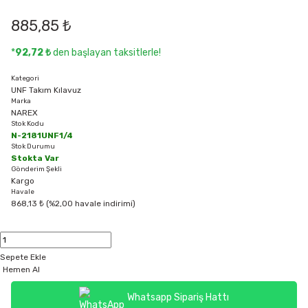
885,85 ₺
*
92,72 ₺
den başlayan taksitlerle!
Kategori
UNF Takım Kılavuz
Marka
NAREX
Stok Kodu
N-2181UNF1/4
Stok Durumu
Stokta Var
Gönderim Şekli
Kargo
Havale
868,13 ₺ (%2,00 havale indirimi)
Sepete Ekle
Hemen Al
Whatsapp Sipariş Hattı