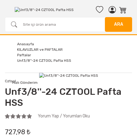
ARA
Anasayfa
KILAVUZLAR ve PAFTALAR
Paftalar
Unf3/8''-24 CZTOOL Pafta HSS
Cztool
Hızlı Gönderim
Unf3/8''-24 CZTOOL Pafta
HSS
Yorum Yap / Yorumları Oku
727,98 ₺