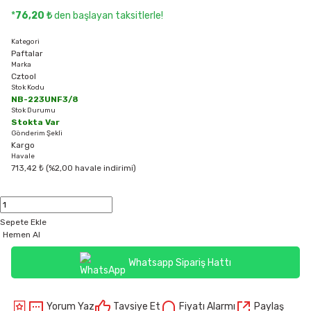
*
76,20 ₺
den başlayan taksitlerle!
Kategori
Paftalar
Marka
Cztool
Stok Kodu
NB-223UNF3/8
Stok Durumu
Stokta Var
Gönderim Şekli
Kargo
Havale
713,42 ₺ (%2,00 havale indirimi)
Sepete Ekle
Hemen Al
Whatsapp Sipariş Hattı
Yorum Yaz
Tavsiye Et
Fiyatı Alarmı
Paylaş