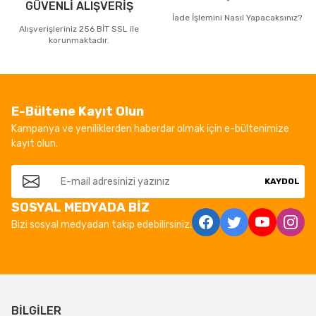
GÜVENLİ ALIŞVERİŞ
İade İşlemini Nasıl Yapacaksınız?
Alışverişleriniz 256 BİT SSL ile
korunmaktadır.
E-Bültene Kayıt Olun
Kampanya ve yeniliklerden haberdar olmak için e-bültenimize
kayıt olun.
KAYDOL
SOSYAL MEDYADA BİZ
Bizi sosyal medyadan takip edebilirsiniz.
BİLGİLER