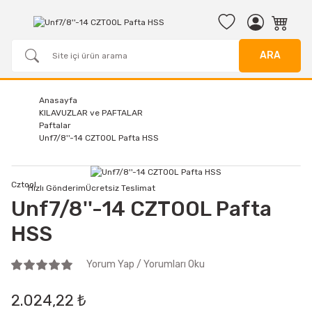
ARA
Anasayfa
KILAVUZLAR ve PAFTALAR
Paftalar
Unf7/8''-14 CZTOOL Pafta HSS
Cztool
Hızlı Gönderim
Ücretsiz Teslimat
Unf7/8''-14 CZTOOL Pafta
HSS
Yorum Yap / Yorumları Oku
2.024,22 ₺