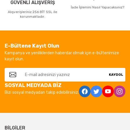
GÜVENLİ ALIŞVERİŞ
İade İşlemini Nasıl Yapacaksınız?
Alışverişleriniz 256 BİT SSL ile
korunmaktadır.
E-Bültene Kayıt Olun
Kampanya ve yeniliklerden haberdar olmak için e-bültenimize
kayıt olun.
KAYDOL
SOSYAL MEDYADA BİZ
Bizi sosyal medyadan takip edebilirsiniz.
BİLGİLER