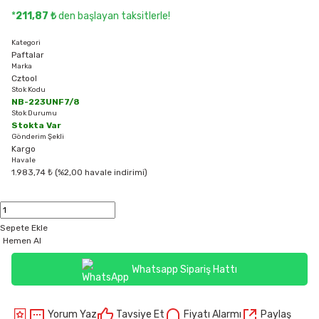
*
211,87 ₺
den başlayan taksitlerle!
Kategori
Paftalar
Marka
Cztool
Stok Kodu
NB-223UNF7/8
Stok Durumu
Stokta Var
Gönderim Şekli
Kargo
Havale
1.983,74 ₺ (%2,00 havale indirimi)
Sepete Ekle
Hemen Al
Whatsapp Sipariş Hattı
Yorum Yaz
Tavsiye Et
Fiyatı Alarmı
Paylaş